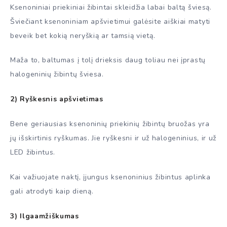
Ksenoniniai priekiniai žibintai skleidžia labai baltą šviesą.
Šviečiant ksenoniniam apšvietimui galėsite aiškiai matyti
beveik bet kokią neryškią ar tamsią vietą.
Maža to, baltumas į tolį drieksis daug toliau nei įprastų
halogeninių žibintų šviesa.
2) Ryškesnis apšvietimas
Bene geriausias ksenoninių priekinių žibintų bruožas yra
jų išskirtinis ryškumas. Jie ryškesni ir už halogeninius, ir už
LED žibintus.
Kai važiuojate naktį, įjungus ksenoninius žibintus aplinka
gali atrodyti kaip dieną.
3) Ilgaamžiškumas