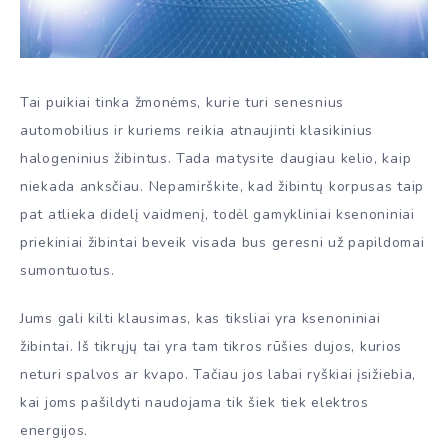
Tai puikiai tinka žmonėms, kurie turi senesnius
automobilius ir kuriems reikia atnaujinti klasikinius
halogeninius žibintus. Tada matysite daugiau kelio, kaip
niekada anksčiau. Nepamirškite, kad žibintų korpusas taip
pat atlieka didelį vaidmenį, todėl gamykliniai ksenoniniai
priekiniai žibintai beveik visada bus geresni už papildomai
sumontuotus.
Jums gali kilti klausimas, kas tiksliai yra ksenoniniai
žibintai. Iš tikrųjų tai yra tam tikros rūšies dujos, kurios
neturi spalvos ar kvapo. Tačiau jos labai ryškiai įsižiebia,
kai joms pašildyti naudojama tik šiek tiek elektros
energijos.