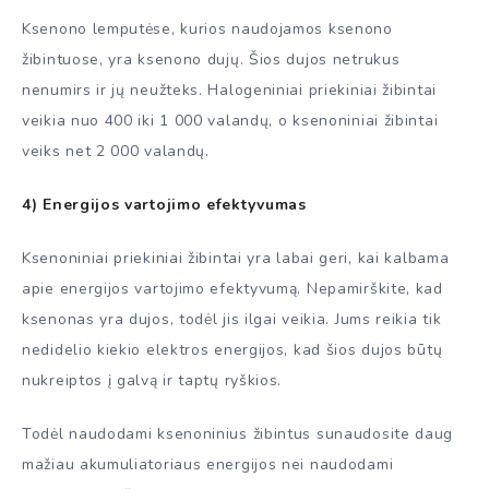
Ksenono lemputėse, kurios naudojamos ksenono
žibintuose, yra ksenono dujų. Šios dujos netrukus
nenumirs ir jų neužteks. Halogeniniai priekiniai žibintai
veikia nuo 400 iki 1 000 valandų, o ksenoniniai žibintai
veiks net 2 000 valandų.
4) Energijos vartojimo efektyvumas
Ksenoniniai priekiniai žibintai yra labai geri, kai kalbama
apie energijos vartojimo efektyvumą. Nepamirškite, kad
ksenonas yra dujos, todėl jis ilgai veikia. Jums reikia tik
nedidelio kiekio elektros energijos, kad šios dujos būtų
nukreiptos į galvą ir taptų ryškios.
Todėl naudodami ksenoninius žibintus sunaudosite daug
mažiau akumuliatoriaus energijos nei naudodami