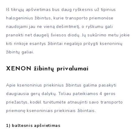
Iš tikrųjų apšvietimas bus daug ryškesnis už tipinius
halogeninius žibintus, kurie transporto priemonėse
naudojami jau ne vieną dešimtmetį, o ryškumu gali
pranokti net daugelį šviesos diodų. Jų sukūrimo metu jokie
kiti rinkoje esantys žibintai negalėjo prilygti ksenoninių
žibintų galiai.
XENON žibintų privalumai
Apie ksenoninius priekinius žibintus galima pasakyti
daugiausia gerų dalykų. Toliau pateikiamos 4 geros
priežastys, kodėl turėtumėte atnaujinti savo transporto
priemonę ksenoniniais priekiniais žibintais.
1) baltesnis apšvietimas