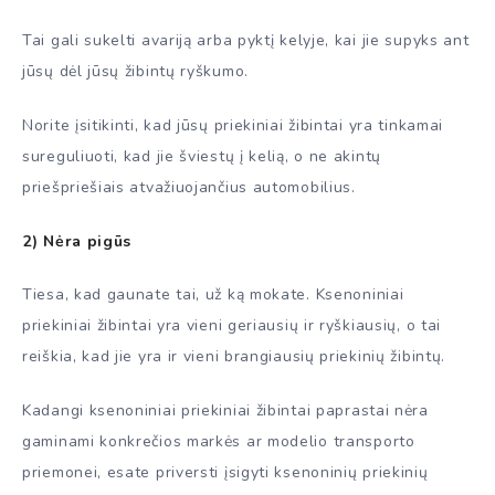
Tai gali sukelti avariją arba pyktį kelyje, kai jie supyks ant
jūsų dėl jūsų žibintų ryškumo.
Norite įsitikinti, kad jūsų priekiniai žibintai yra tinkamai
sureguliuoti, kad jie šviestų į kelią, o ne akintų
priešpriešiais atvažiuojančius automobilius.
2) Nėra pigūs
Tiesa, kad gaunate tai, už ką mokate. Ksenoniniai
priekiniai žibintai yra vieni geriausių ir ryškiausių, o tai
reiškia, kad jie yra ir vieni brangiausių priekinių žibintų.
Kadangi ksenoniniai priekiniai žibintai paprastai nėra
gaminami konkrečios markės ar modelio transporto
priemonei, esate priversti įsigyti ksenoninių priekinių