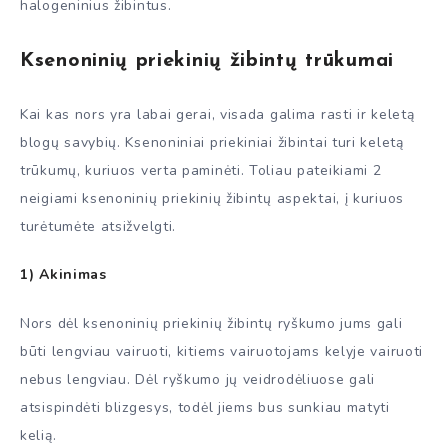
halogeninius žibintus.
Ksenoninių priekinių žibintų trūkumai
Kai kas nors yra labai gerai, visada galima rasti ir keletą
blogų savybių. Ksenoniniai priekiniai žibintai turi keletą
trūkumų, kuriuos verta paminėti. Toliau pateikiami 2
neigiami ksenoninių priekinių žibintų aspektai, į kuriuos
turėtumėte atsižvelgti.
1) Akinimas
Nors dėl ksenoninių priekinių žibintų ryškumo jums gali
būti lengviau vairuoti, kitiems vairuotojams kelyje vairuoti
nebus lengviau. Dėl ryškumo jų veidrodėliuose gali
atsispindėti blizgesys, todėl jiems bus sunkiau matyti
kelią.