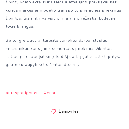
žibintų komplektą, kuris leidžia atnaujinti praktiškai bet
kurios markės ar modelio transporto priemonės priekinius
žibintus. Šis rinkinys visų pirma yra priežastis, kodėl jie
tokie brangūs.
Be to, greičiausiai turėsite sumokėti darbo išlaidas
mechanikui, kuris jums sumontuos priekinius žibintus.
Tačiau jei esate įsitikinę, kad šį darbą galite atlikti patys,
galite sutaupyti kelis šimtus dolerių.
autospotlight.eu – Xenon
Lemputes