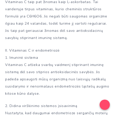
Vitaminas C taip pat žinomas kaip L-askorbatas. Tai
vandenyje tirpus vitaminas, kurio cheminės struktūros
formulė yra C6H6O6. Jis negali būti saugomas organizme
ilgiau kaip 24 valandas, todėl turime jį vartoti reguliariai.
Jis taip pat geriausiai žinomas dėl savo antioksidacinių
savybių stiprinant imuninę sistemą.
II. Vitaminas C ir endometriozė
1. Imuninė sistema
Vitaminas C atlieka svarbų vaidmenį stiprinant imuninę
sistemą dėl savo stiprios antioksidacinės savybės. Jis
padeda apsaugoti mūsų organizmą nuo laisvųjų radikalų
susidarymo ir nenormalaus endometriozės ląstelių augimo
kitose kūno dalyse.
2. Didina virškinimo sistemos įsisavinimą
Nustatyta, kad daugumai endometrioze sergančių moterų