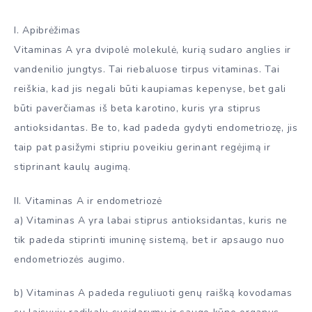
I. Apibrėžimas
Vitaminas A yra dvipolė molekulė, kurią sudaro anglies ir
vandenilio jungtys. Tai riebaluose tirpus vitaminas. Tai
reiškia, kad jis negali būti kaupiamas kepenyse, bet gali
būti paverčiamas iš beta karotino, kuris yra stiprus
antioksidantas. Be to, kad padeda gydyti endometriozę, jis
taip pat pasižymi stipriu poveikiu gerinant regėjimą ir
stiprinant kaulų augimą.
II. Vitaminas A ir endometriozė
a) Vitaminas A yra labai stiprus antioksidantas, kuris ne
tik padeda stiprinti imuninę sistemą, bet ir apsaugo nuo
endometriozės augimo.
b) Vitaminas A padeda reguliuoti genų raišką kovodamas