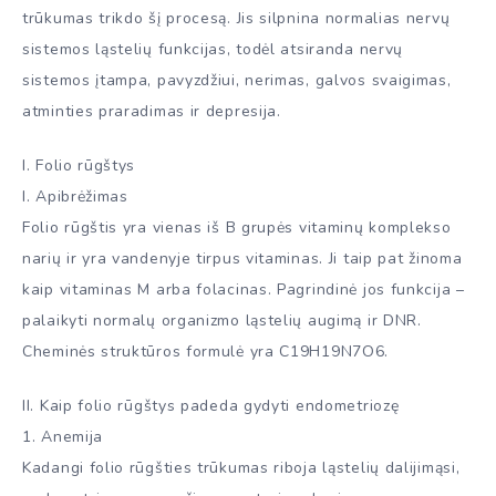
trūkumas trikdo šį procesą. Jis silpnina normalias nervų
sistemos ląstelių funkcijas, todėl atsiranda nervų
sistemos įtampa, pavyzdžiui, nerimas, galvos svaigimas,
atminties praradimas ir depresija.
I. Folio rūgštys
I. Apibrėžimas
Folio rūgštis yra vienas iš B grupės vitaminų komplekso
narių ir yra vandenyje tirpus vitaminas. Ji taip pat žinoma
kaip vitaminas M arba folacinas. Pagrindinė jos funkcija –
palaikyti normalų organizmo ląstelių augimą ir DNR.
Cheminės struktūros formulė yra C19H19N7O6.
II. Kaip folio rūgštys padeda gydyti endometriozę
1. Anemija
Kadangi folio rūgšties trūkumas riboja ląstelių dalijimąsi,