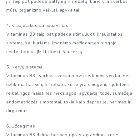
jis taip pat padeda baltymų ir riebalų, kurie yra svarbūs
mūsų organizmo veiklai, apykaitai.
4. Kraujotakos stimuliavimas
Vitaminas B3 taip pat padeda stimuliuoti kraujotakos
sistemą, kai kuriems žmonėms mažindamas blogojo
cholesterolio (MTL) kiekį iš arterijų.
5. Nervų sistema
Vitaminas B3 svarbus sveikai nervų sistemos veiklai, nes
užtikrina baltymų ir riebalų, kurie yra smegenų ląstelėms
reikalingos maistinės medžiagos, apykaitą, todėl sumažėja
endometriozės simptomai, tokie kaip depresija, nerimas ir
dirglumas.
6. Uždegimas
Vitaminas B3 didina hormonų prostaglandinų, kurie