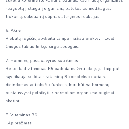
sukelia kofermento A, kuris būtinas, kad mūsų organizmas
reaguotų į staiga į organizmą patekusias medžiagas,
trūkumą, sukeliantį stiprias alergines reakcijas.
6. Aknė
Riebalų rūgščių apykaita tampa mažiau efektyvi, todėl
žmogus labiau linkęs sirgti spuogais.
7. Hormonų pusiausvyros sutrikimas
Be to, kad vitaminas B5 padeda mažinti aknę, jis taip pat
sąveikauja su kitais vitaminų B komplekso nariais,
didindamas antinksčių funkciją, kuri būtina hormonų
pusiausvyrai palaikyti ir normaliam organizmo augimui
skatinti.
F. Vitaminas B6
I.Apibrėžimas