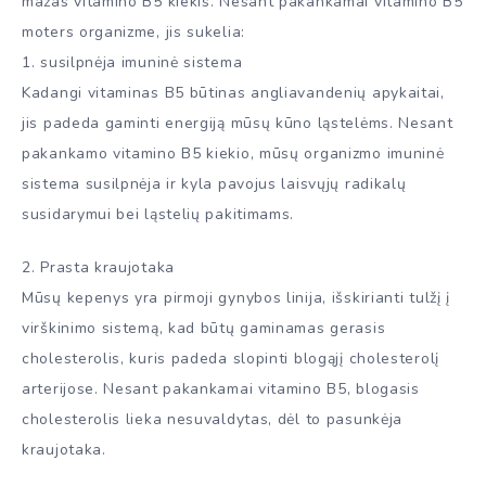
mažas vitamino B5 kiekis. Nesant pakankamai vitamino B5
moters organizme, jis sukelia:
1. susilpnėja imuninė sistema
Kadangi vitaminas B5 būtinas angliavandenių apykaitai,
jis padeda gaminti energiją mūsų kūno ląstelėms. Nesant
pakankamo vitamino B5 kiekio, mūsų organizmo imuninė
sistema susilpnėja ir kyla pavojus laisvųjų radikalų
susidarymui bei ląstelių pakitimams.
2. Prasta kraujotaka
Mūsų kepenys yra pirmoji gynybos linija, išskirianti tulžį į
virškinimo sistemą, kad būtų gaminamas gerasis
cholesterolis, kuris padeda slopinti blogąjį cholesterolį
arterijose. Nesant pakankamai vitamino B5, blogasis
cholesterolis lieka nesuvaldytas, dėl to pasunkėja
kraujotaka.