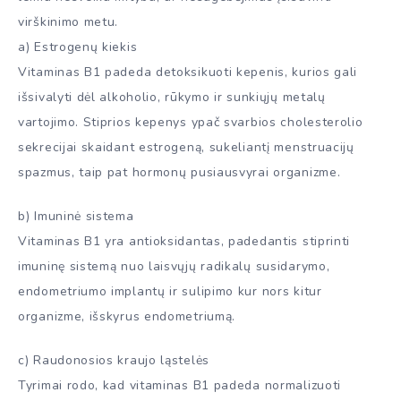
virškinimo metu.
a) Estrogenų kiekis
Vitaminas B1 padeda detoksikuoti kepenis, kurios gali
išsivalyti dėl alkoholio, rūkymo ir sunkiųjų metalų
vartojimo. Stiprios kepenys ypač svarbios cholesterolio
sekrecijai skaidant estrogeną, sukeliantį menstruacijų
spazmus, taip pat hormonų pusiausvyrai organizme.
b) Imuninė sistema
Vitaminas B1 yra antioksidantas, padedantis stiprinti
imuninę sistemą nuo laisvųjų radikalų susidarymo,
endometriumo implantų ir sulipimo kur nors kitur
organizme, išskyrus endometriumą.
c) Raudonosios kraujo ląstelės
Tyrimai rodo, kad vitaminas B1 padeda normalizuoti