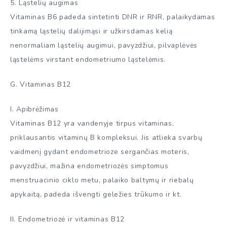
5. Ląstelių augimas
Vitaminas B6 padeda sintetinti DNR ir RNR, palaikydamas
tinkamą ląstelių dalijimąsi ir užkirsdamas kelią
nenormaliam ląstelių augimui, pavyzdžiui, pilvaplėvės
ląstelėms virstant endometriumo ląstelėmis.
G. Vitaminas B12
I. Apibrėžimas
Vitaminas B12 yra vandenyje tirpus vitaminas,
priklausantis vitaminų B kompleksui. Jis atlieka svarbų
vaidmenį gydant endometrioze sergančias moteris,
pavyzdžiui, mažina endometriozės simptomus
menstruacinio ciklo metu, palaiko baltymų ir riebalų
apykaitą, padeda išvengti geležies trūkumo ir kt.
II. Endometriozė ir vitaminas B12