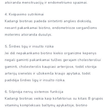
atsiranda menstruacijų ir endometriumo spazmai.
4. Kvėpavimo sutrikimai
Kadangi biotinas padeda sintetinti anglies dioksidą,
nesant pakankamai biotino, endometrioze sergančioms
moterims atsiranda dusulys.
5. Širdies ligų ir insulto rizika
Jei dėl nepakankamo biotino kiekio organizme kepenys
negali gaminti pakankamai tulžies gerajam cholesteroliui
gaminti, cholesterolis kaupiasi arterijose, todėl storėja
arterijų sienelės ir užsikemša kraujo apytaka, todėl
padidėja širdies ligų ir insulto rizika.
6. Silpnėja nervų sistemos funkcija
Kadangi biotinas veikia kaip kofaktorius su kitais B grupės
vitaminų kompleksais baltymų apykaitoje, biotino