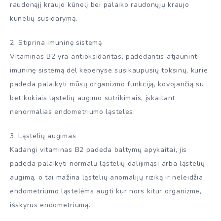
raudonąjį kraujo kūnelį bei palaiko raudonųjų kraujo
kūnelių susidarymą.
2. Stiprina imuninę sistemą
Vitaminas B2 yra antioksidantas, padedantis atjauninti
imuninę sistemą dėl kepenyse susikaupusių toksinų, kurie
padeda palaikyti mūsų organizmo funkciją, kovojančią su
bet kokiais ląstelių augimo sutrikimais, įskaitant
nenormalias endometriumo ląsteles.
3. Ląstelių augimas
Kadangi vitaminas B2 padeda baltymų apykaitai, jis
padeda palaikyti normalų ląstelių dalijimąsi arba ląstelių
augimą, o tai mažina ląstelių anomalijų riziką ir neleidžia
endometriumo ląstelėms augti kur nors kitur organizme,
išskyrus endometriumą.