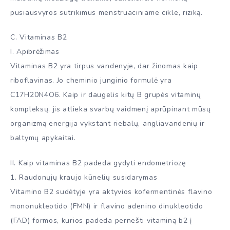
pusiausvyros sutrikimus menstruaciniame cikle, riziką.
C. Vitaminas B2
I. Apibrėžimas
Vitaminas B2 yra tirpus vandenyje, dar žinomas kaip
riboflavinas. Jo cheminio junginio formulė yra
C17H20N4O6. Kaip ir daugelis kitų B grupės vitaminų
kompleksų, jis atlieka svarbų vaidmenį aprūpinant mūsų
organizmą energija vykstant riebalų, angliavandenių ir
baltymų apykaitai.
II. Kaip vitaminas B2 padeda gydyti endometriozę
1. Raudonųjų kraujo kūnelių susidarymas
Vitamino B2 sudėtyje yra aktyvios kofermentinės flavino
mononukleotido (FMN) ir flavino adenino dinukleotido
(FAD) formos, kurios padeda pernešti vitaminą b2 į