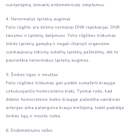
susilpnėjimą, lemiantį endometriozės simptomus.
4. Nenormalus ląstelių augimas
Folio rūgštis yra būtina normaliai DNR replikacijai, DNR
taisymui ir ląstelių dalijimuisi. Folio rūgšties trūkumas
trikdo ląstelių gamybą ir negali ištaisyti organizme
susikaupusių toksinų sukeltų ląstelių pažeidimų, dėl to
pasireiškia nenormalus ląstelių augimas.
5. Širdies ligos ir insultas
Folio rūgšties trūkumas gali padėti sumažinti kraujyje
cirkuliuojančio homocisteino kiekį. Tyrimai rodo, kad
didelis homocisteino kiekis kraujyje pažeidžia vainikines
arterijas arba palengvina kraujo krešėjimą, todėl padidėja
širdies ligų ir insulto rizika.
6. Endometriumo vėžys