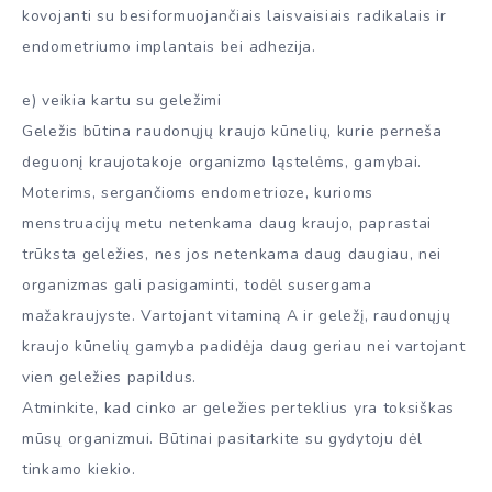
kovojanti su besiformuojančiais laisvaisiais radikalais ir
endometriumo implantais bei adhezija.
e) veikia kartu su geležimi
Geležis būtina raudonųjų kraujo kūnelių, kurie perneša
deguonį kraujotakoje organizmo ląstelėms, gamybai.
Moterims, sergančioms endometrioze, kurioms
menstruacijų metu netenkama daug kraujo, paprastai
trūksta geležies, nes jos netenkama daug daugiau, nei
organizmas gali pasigaminti, todėl susergama
mažakraujyste. Vartojant vitaminą A ir geležį, raudonųjų
kraujo kūnelių gamyba padidėja daug geriau nei vartojant
vien geležies papildus.
Atminkite, kad cinko ar geležies perteklius yra toksiškas
mūsų organizmui. Būtinai pasitarkite su gydytoju dėl
tinkamo kiekio.