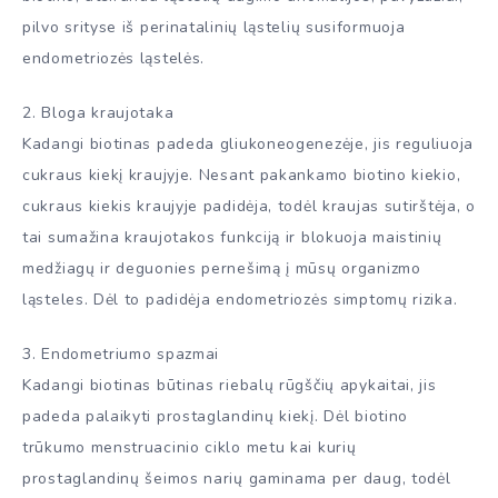
pilvo srityse iš perinatalinių ląstelių susiformuoja
endometriozės ląstelės.
2. Bloga kraujotaka
Kadangi biotinas padeda gliukoneogenezėje, jis reguliuoja
cukraus kiekį kraujyje. Nesant pakankamo biotino kiekio,
cukraus kiekis kraujyje padidėja, todėl kraujas sutirštėja, o
tai sumažina kraujotakos funkciją ir blokuoja maistinių
medžiagų ir deguonies pernešimą į mūsų organizmo
ląsteles. Dėl to padidėja endometriozės simptomų rizika.
3. Endometriumo spazmai
Kadangi biotinas būtinas riebalų rūgščių apykaitai, jis
padeda palaikyti prostaglandinų kiekį. Dėl biotino
trūkumo menstruacinio ciklo metu kai kurių
prostaglandinų šeimos narių gaminama per daug, todėl