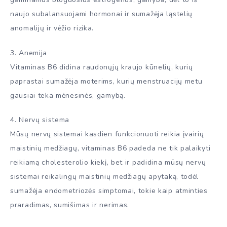
naujo subalansuojami hormonai ir sumažėja ląstelių
anomalijų ir vėžio rizika.
3. Anemija
Vitaminas B6 didina raudonųjų kraujo kūnelių, kurių
paprastai sumažėja moterims, kurių menstruacijų metu
gausiai teka mėnesinės, gamybą.
4. Nervų sistema
Mūsų nervų sistemai kasdien funkcionuoti reikia įvairių
maistinių medžiagų, vitaminas B6 padeda ne tik palaikyti
reikiamą cholesterolio kiekį, bet ir padidina mūsų nervų
sistemai reikalingų maistinių medžiagų apytaką, todėl
sumažėja endometriozės simptomai, tokie kaip atminties
praradimas, sumišimas ir nerimas.