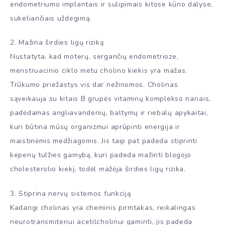
endometriumo implantais ir sulipimais kitose kūno dalyse,
sukeliančiais uždegimą.
2. Mažina širdies ligų riziką
Nustatyta, kad moterų, sergančių endometrioze,
menstruacinio ciklo metu cholino kiekis yra mažas.
Trūkumo priežastys vis dar nežinomos. Cholinas
sąveikauja su kitais B grupės vitaminų komplekso nariais,
padėdamas angliavandenių, baltymų ir riebalų apykaitai,
kuri būtina mūsų organizmui aprūpinti energija ir
maistinėmis medžiagomis. Jis taip pat padeda stiprinti
kepenų tulžies gamybą, kuri padeda mažinti blogojo
cholesterolio kiekį, todėl mažėja širdies ligų rizika.
3. Stiprina nervų sistemos funkciją
Kadangi cholinas yra cheminis pirmtakas, reikalingas
neurotransmiteriui acetilcholinui gaminti, jis padeda