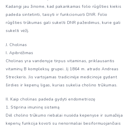
Kadangi jau žinome, kad pakankamas folio rūgšties kiekis
padeda sintetinti, taisyti ir funkcionuoti DNR. Folio
rūgšties trūkumas gali sukelti DNR pažeidimus, kurie gali
sukelti vėžį.
J. Cholinas
I. Apibrėžimas
Cholinas yra vandenyje tirpus vitaminas, priklausantis
vitaminų B kompleksų grupei. Jį 1864 m. atrado Andreas
Streckeris. Jis vartojamas tradicinėje medicinoje gydant
širdies ir kepenų ligas, kurias sukelia cholino trūkumas.
II. Kaip cholinas padeda gydyti endometriozę
1. Stiprina imuninę sistemą
Dėl cholino trūkumo riebalai nusėda kepenyse ir sumažėja
kepenų funkcija kovoti su nenormaliai besiformuojančiais