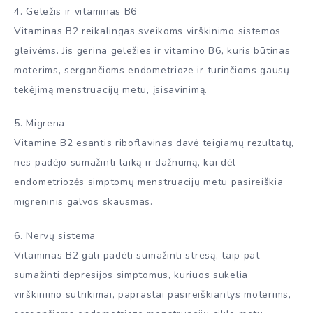
4. Geležis ir vitaminas B6
Vitaminas B2 reikalingas sveikoms virškinimo sistemos
gleivėms. Jis gerina geležies ir vitamino B6, kuris būtinas
moterims, sergančioms endometrioze ir turinčioms gausų
tekėjimą menstruacijų metu, įsisavinimą.
5. Migrena
Vitamine B2 esantis riboflavinas davė teigiamų rezultatų,
nes padėjo sumažinti laiką ir dažnumą, kai dėl
endometriozės simptomų menstruacijų metu pasireiškia
migreninis galvos skausmas.
6. Nervų sistema
Vitaminas B2 gali padėti sumažinti stresą, taip pat
sumažinti depresijos simptomus, kuriuos sukelia
virškinimo sutrikimai, paprastai pasireiškiantys moterims,