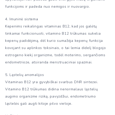
funkcijoms ir padeda nuo nemigos ir nuovargio.
4. Imuninė sistema
Kepenims reikalingas vitaminas B12, kad jos galėtų
tinkamai funkcionuoti, vitamino B12 trūkumas sukelia
kepenų padidėjimą, dėl kurio sumažėja kepenų funkcija
kovojant su aplinkos toksinais, o tai lemia didelį blogojo
estrogeno kiekį organizme, todėl moterims, sergančioms
endometrioze, atsiranda menstruaciniai spazmai.
5. Ląstelių anomalijos
Vitaminas B12 yra gyvybiškai svarbus DNR sintezei.
Vitamino B12 trūkumas didina nenormalaus ląstelių
augimo organizme riziką, pavyzdžiui, endometriumo
ląstelės gali augti kitoje pilvo vietoje.