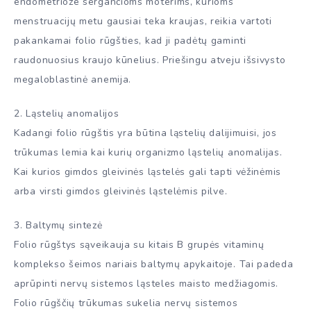
endometrioze sergančioms moterims, kurioms
menstruacijų metu gausiai teka kraujas, reikia vartoti
pakankamai folio rūgšties, kad ji padėtų gaminti
raudonuosius kraujo kūnelius. Priešingu atveju išsivysto
megaloblastinė anemija.
2. Ląstelių anomalijos
Kadangi folio rūgštis yra būtina ląstelių dalijimuisi, jos
trūkumas lemia kai kurių organizmo ląstelių anomalijas.
Kai kurios gimdos gleivinės ląstelės gali tapti vėžinėmis
arba virsti gimdos gleivinės ląstelėmis pilve.
3. Baltymų sintezė
Folio rūgštys sąveikauja su kitais B grupės vitaminų
komplekso šeimos nariais baltymų apykaitoje. Tai padeda
aprūpinti nervų sistemos ląsteles maisto medžiagomis.
Folio rūgščių trūkumas sukelia nervų sistemos