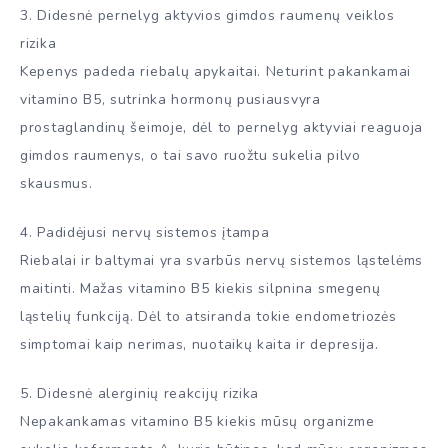
3. Didesnė pernelyg aktyvios gimdos raumenų veiklos
rizika
Kepenys padeda riebalų apykaitai. Neturint pakankamai
vitamino B5, sutrinka hormonų pusiausvyra
prostaglandinų šeimoje, dėl to pernelyg aktyviai reaguoja
gimdos raumenys, o tai savo ruožtu sukelia pilvo
skausmus.
4. Padidėjusi nervų sistemos įtampa
Riebalai ir baltymai yra svarbūs nervų sistemos ląstelėms
maitinti. Mažas vitamino B5 kiekis silpnina smegenų
ląstelių funkciją. Dėl to atsiranda tokie endometriozės
simptomai kaip nerimas, nuotaikų kaita ir depresija.
5. Didesnė alerginių reakcijų rizika
Nepakankamas vitamino B5 kiekis mūsų organizme