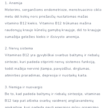
1. Anemija
Moterims, sergančioms endometrioze, menstruacinio ciklo
metu dėl kokių nors priežasčių nustatomas mažas
vitamino B12 kiekis. Vitamino B12 trūkumas mažina
raudonųjų kraujo kūnelių gamybą kraujyje, dėl to kraujyje
sumažėja geležies kiekis ir išsivysto anemija.
2. Nervų sistema
Vitaminas B12 yra gyvybiškai svarbus baltymų ir riebalų
sintezei, kuri padeda stiprinti nervų sistemos funkciją,
todėl mažėja nervinė įtampa, pavyzdžiui, dirglumas,
atminties praradimas, depresija ir nuotaikų kaita.
3. Nemiga ir nuovargis
Be to, kad padeda baltymų ir riebalų sintezėje, vitaminas
B12 taip pat atlieka svarbų vaidmenį angliavandenių
apykaitoje, kuri padeda gauti energijos mūsų organizmo