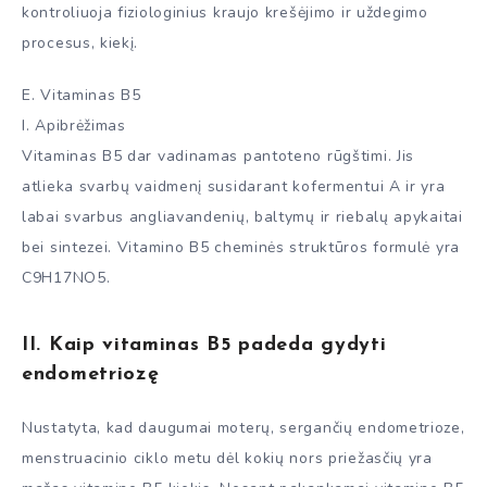
kontroliuoja fiziologinius kraujo krešėjimo ir uždegimo
procesus, kiekį.
E. Vitaminas B5
I. Apibrėžimas
Vitaminas B5 dar vadinamas pantoteno rūgštimi. Jis
atlieka svarbų vaidmenį susidarant kofermentui A ir yra
labai svarbus angliavandenių, baltymų ir riebalų apykaitai
bei sintezei. Vitamino B5 cheminės struktūros formulė yra
C9H17NO5.
II. Kaip vitaminas B5 padeda gydyti
endometriozę
Nustatyta, kad daugumai moterų, sergančių endometrioze,
menstruacinio ciklo metu dėl kokių nors priežasčių yra