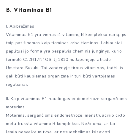
B. Vitaminas B1
I. Apibrėžimas
Vitaminas B1 yra vienas iš vitaminų B komplekso narių, jis
taip pat žinomas kaip tiaminas arba tiaminas. Labiausiai
paplitusi jo forma yra bespalvis cheminis junginys, kurio
formulė C12H17N4OS. Jį 1910 m. Japonijoje atrado
Umetaro Suzuki. Tai vandenyje tirpus vitaminas, todėl jis
gali būti kaupiamas organizme ir turi būti vartojamas
reguliariai.
II. Kaip vitaminas B1 naudingas endometrioze sergančioms
moterims
Moterims, sergančioms endometrioze, menstruacinio ciklo
metu trūksta vitamino B komplekso. Nežinoma, ar tai
lemia nesveika mityba, ar nesugebėjimas įsisavinti