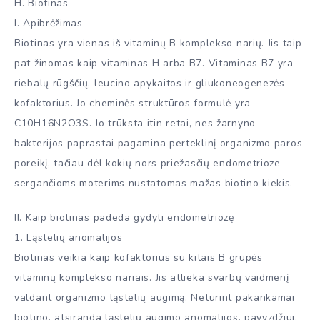
H. Biotinas
I. Apibrėžimas
Biotinas yra vienas iš vitaminų B komplekso narių. Jis taip
pat žinomas kaip vitaminas H arba B7. Vitaminas B7 yra
riebalų rūgščių, leucino apykaitos ir gliukoneogenezės
kofaktorius. Jo cheminės struktūros formulė yra
C10H16N2O3S. Jo trūksta itin retai, nes žarnyno
bakterijos paprastai pagamina perteklinį organizmo paros
poreikį, tačiau dėl kokių nors priežasčių endometrioze
sergančioms moterims nustatomas mažas biotino kiekis.
II. Kaip biotinas padeda gydyti endometriozę
1. Ląstelių anomalijos
Biotinas veikia kaip kofaktorius su kitais B grupės
vitaminų komplekso nariais. Jis atlieka svarbų vaidmenį
valdant organizmo ląstelių augimą. Neturint pakankamai
biotino, atsiranda ląstelių augimo anomalijos, pavyzdžiui,