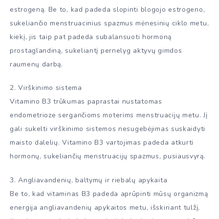
estrogeną. Be to, kad padeda slopinti blogojo estrogeno,
sukeliančio menstruacinius spazmus mėnesinių ciklo metu,
kiekį, jis taip pat padeda subalansuoti hormoną
prostaglandiną, sukeliantį pernelyg aktyvų gimdos
raumenų darbą.
2. Virškinimo sistema
Vitamino B3 trūkumas paprastai nustatomas
endometrioze sergančioms moterims menstruacijų metu. Jį
gali sukelti virškinimo sistemos nesugebėjimas suskaidyti
maisto dalelių. Vitamino B3 vartojimas padeda atkurti
hormonų, sukeliančių menstruacijų spazmus, pusiausvyrą.
3. Angliavandenių, baltymų ir riebalų apykaita
Be to, kad vitaminas B3 padeda aprūpinti mūsų organizmą
energija angliavandenių apykaitos metu, išskiriant tulžį,