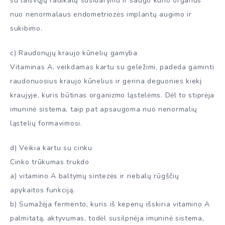
su laisvųjų radikalų susidarymu ir saugo kūno organus
nuo nenormalaus endometriozės implantų augimo ir
sukibimo.
c) Raudonųjų kraujo kūnelių gamyba
Vitaminas A, veikdamas kartu su geležimi, padeda gaminti
raudonuosius kraujo kūnelius ir gerina deguonies kiekį
kraujyje, kuris būtinas organizmo ląstelėms. Dėl to stiprėja
imuninė sistema, taip pat apsaugoma nuo nenormalių
ląstelių formavimosi.
d) Veikia kartu su cinku
Cinko trūkumas trukdo
a) vitamino A baltymų sintezės ir riebalų rūgščių
apykaitos funkciją.
b) Sumažėja fermento, kuris iš kepenų išskiria vitamino A
palmitatą, aktyvumas, todėl susilpnėja imuninė sistema,