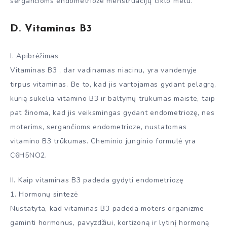
sergančioms endometrioze menstruacijų ciklo metu.
D. Vitaminas B3
I. Apibrėžimas
Vitaminas B3 , dar vadinamas niacinu, yra vandenyje
tirpus vitaminas. Be to, kad jis vartojamas gydant pelagrą,
kurią sukelia vitamino B3 ir baltymų trūkumas maiste, taip
pat žinoma, kad jis veiksmingas gydant endometriozę, nes
moterims, sergančioms endometrioze, nustatomas
vitamino B3 trūkumas. Cheminio junginio formulė yra
C6H5NO2.
II. Kaip vitaminas B3 padeda gydyti endometriozę
1. Hormonų sintezė
Nustatyta, kad vitaminas B3 padeda moters organizme
gaminti hormonus, pavyzdžiui, kortizoną ir lytinį hormoną