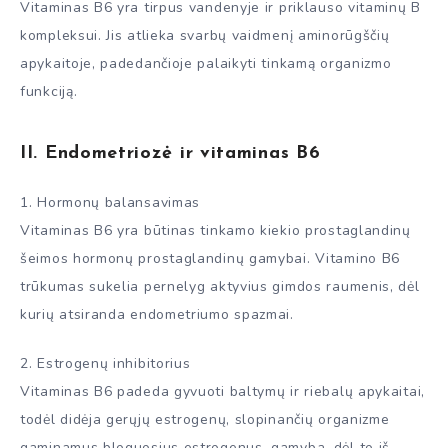
Vitaminas B6 yra tirpus vandenyje ir priklauso vitaminų B
kompleksui. Jis atlieka svarbų vaidmenį aminorūgščių
apykaitoje, padedančioje palaikyti tinkamą organizmo
funkciją.
II. Endometriozė ir vitaminas B6
1. Hormonų balansavimas
Vitaminas B6 yra būtinas tinkamo kiekio prostaglandinų
šeimos hormonų prostaglandinų gamybai. Vitamino B6
trūkumas sukelia pernelyg aktyvius gimdos raumenis, dėl
kurių atsiranda endometriumo spazmai.
2. Estrogenų inhibitorius
Vitaminas B6 padeda gyvuoti baltymų ir riebalų apykaitai,
todėl didėja gerųjų estrogenų, slopinančių organizme
gaminamus bloguosius estrogenus, gamyba, dėl to iš