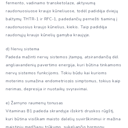
fermento, vadinamo transketolaze, aktyvumą
raudonuosiuose kraujo kūneliuose, todėl padidėja dviejų
baltymų THTR-1 ir RFC-1, padedančių pernešti tiaminą į
raudonuosius kraujo kūnelius, kiekis. Taip padidėja
raudonųjų kraujo kūnelių gamyba kraujyje.
d) Nervų sistema
Padeda mažinti nervų sistemos įtampą, atsirandančią dėl
angliavandenių pavertimo energija, kuri būtina tinkamoms
nervų sistemos funkcijoms. Tokiu būdu kai kurioms
moterims sumažina endometriozės simptomus, tokius kaip
nerimas, depresija ir nuotaikų svyravimai.
e) Žarnyno raumenų tonusas
Vitaminas B1 padeda skrandyje išskirti druskos rūgštį,
kuri būtina visiškam maisto dalelių suvirškinimui ir mažina
maistinių medžiagų trūkumo, sukeliančio hormonų