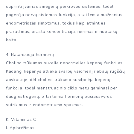
stiprinti įvairias smegenų perkrovos sistemas, todėl
pagerėja nervų sistemos funkcija, o tai lemia mažesnius
endometriozės simptomus, tokius kaip atminties
praradimas, prasta koncentracija, nerimas ir nuotaikų
kaita.
4. Balansuoja hormonų
Cholino trūkumas sukelia nenormalias kepenų funkcijas.
Kadangi kepenys atlieka svarbų vaidmenį riebalų rūgščių
apykaitoje, dėl cholino trūkumo susilpnėja kepenų
funkcija, todėl menstruacinio ciklo metu gaminasi per
daug estrogenų, o tai lemia hormonų pusiausvyros
sutrikimus ir endometriumo spazmus.
K. Vitaminas C
I. Apibrėžimas