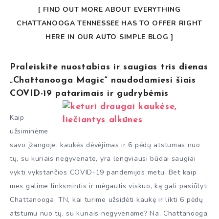
[ FIND OUT MORE ABOUT EVERYTHING
CHATTANOOGA TENNESSEE HAS TO OFFER RIGHT
HERE IN OUR AUTO SIMPLE BLOG ]
Praleiskite nuostabias ir saugias tris dienas
„Chattanooga Magic“ naudodamiesi šiais
COVID-19 patarimais ir gudrybėmis
Kaip
užsiminėme
savo įžangoje, kaukės dėvėjimas ir 6 pėdų atstumas nuo
tų, su kuriais negyvenate, yra lengviausi būdai saugiai
vykti vykstančios COVID-19 pandemijos metu. Bet kaip
mes galime linksmintis ir mėgautis viskuo, ką gali pasiūlyti
Chattanooga, TN, kai turime užsidėti kaukę ir likti 6 pėdų
atstumu nuo tų, su kuriais negyvename? Na, Chattanooga