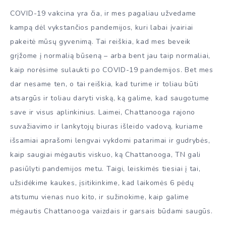
COVID-19 vakcina yra čia, ir mes pagaliau užvedame
kampą dėl vykstančios pandemijos, kuri labai įvairiai
pakeitė mūsų gyvenimą. Tai reiškia, kad mes beveik
grįžome į normalią būseną – arba bent jau taip normaliai,
kaip norėsime sulaukti po COVID-19 pandemijos. Bet mes
dar nesame ten, o tai reiškia, kad turime ir toliau būti
atsargūs ir toliau daryti viską, ką galime, kad saugotume
save ir visus aplinkinius. Laimei, Chattanooga rajono
suvažiavimo ir lankytojų biuras išleido vadovą, kuriame
išsamiai aprašomi lengvai vykdomi patarimai ir gudrybės,
kaip saugiai mėgautis viskuo, ką Chattanooga, TN gali
pasiūlyti pandemijos metu. Taigi, leiskimės tiesiai į tai,
užsidėkime kaukes, įsitikinkime, kad laikomės 6 pėdų
atstumu vienas nuo kito, ir sužinokime, kaip galime
mėgautis Chattanooga vaizdais ir garsais būdami saugūs.