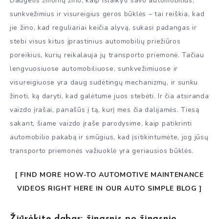
Daugelis žmonių žino, kaip išlaikyti savo automobilius,
sunkvežimius ir visureigius geros būklės – tai reiškia, kad
jie žino, kad reguliariai keičia alyvą, sukasi padangas ir
stebi visus kitus įprastinius automobilių priežiūros
poreikius, kurių reikalauja jų transporto priemonė. Tačiau
lengvuosiuose automobiliuose, sunkvežimiuose ir
visureigiuose yra daug sudėtingų mechanizmų, ir sunku
žinoti, ką daryti, kad galėtume juos stebėti. Ir čia atsiranda
vaizdo įrašai, panašūs į tą, kurį mes čia dalijamės. Tiesą
sakant, šiame vaizdo įraše parodysime, kaip patikrinti
automobilio pakabą ir smūgius, kad įsitikintumėte, jog jūsų
transporto priemonės važiuoklė yra geriausios būklės.
[ FIND MORE HOW-TO AUTOMOTIVE MAINTENANCE
VIDEOS RIGHT HERE IN OUR AUTO SIMPLE BLOG ]
Žiūrėkite dabar: žingsnis po žingsnio