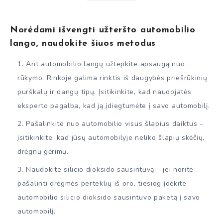
Norėdami išvengti užteršto automobilio
lango, naudokite šiuos metodus
Ant automobilio langų užtepkite apsaugą nuo
rūkymo. Rinkoje galima rinktis iš daugybės priešrūkinių
purškalų ir dangų tipų. Įsitikinkite, kad naudojatės
eksperto pagalba, kad ją įdiegtumėte į savo automobilį.
Pašalinkite nuo automobilio visus šlapius daiktus –
įsitikinkite, kad jūsų automobilyje neliko šlapių skėčių,
drėgnų gėrimų.
Naudokite silicio dioksido sausintuvą – jei norite
pašalinti drėgmės perteklių iš oro, tiesiog įdėkite
automobilio silicio dioksido sausintuvo paketą į savo
automobilį.