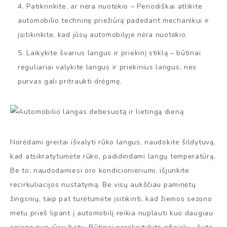
Patikrinkite, ar nėra nuotėkio – Periodiškai atlikite
automobilio techninę priežiūrą padedant mechanikui ir
įsitikinkite, kad jūsų automobilyje nėra nuotėkio.
Laikykite švarius langus ir priekinį stiklą – būtinai
reguliariai valykite langus ir priekinius langus, nes
purvas gali pritraukti drėgmę.
Norėdami greitai išvalyti rūko langus, naudokite šildytuvą,
kad atsikratytumėte rūko, padidindami langų temperatūrą.
Be to, naudodamiesi oro kondicionieriumi, išjunkite
recirkuliacijos nustatymą. Be visų aukščiau paminėtų
žingsnių, taip pat turėtumėte įsitikinti, kad žiemos sezono
metu prieš lipant į automobilį reikia nuplauti kuo daugiau