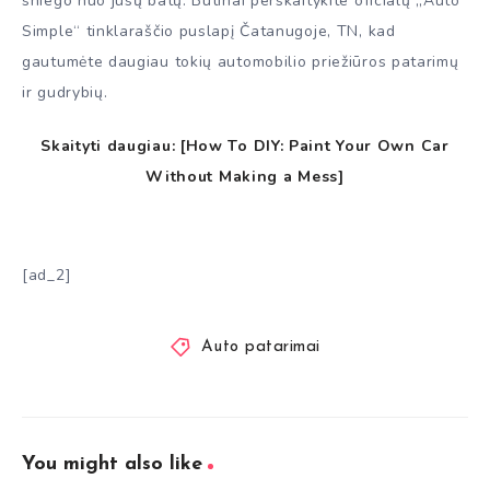
sniego nuo jūsų batų. Būtinai perskaitykite oficialų „Auto
Simple“ tinklaraščio puslapį Čatanugoje, TN, kad
gautumėte daugiau tokių automobilio priežiūros patarimų
ir gudrybių.
Skaityti daugiau: [
How To DIY: Paint Your Own Car
Without Making a Mess
]
[ad_2]
Auto patarimai
You might also like