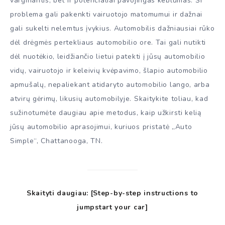
varginantis, bet ir potencialiai pavojingas keblumas. Ši
problema gali pakenkti vairuotojo matomumui ir dažnai
gali sukelti nelemtus įvykius. Automobilis dažniausiai rūko
dėl drėgmės pertekliaus automobilio ore. Tai gali nutikti
dėl nuotėkio, leidžiančio lietui patekti į jūsų automobilio
vidų, vairuotojo ir keleivių kvėpavimo, šlapio automobilio
apmušalų, nepaliekant atidaryto automobilio lango, arba
atvirų gėrimų, likusių automobilyje. Skaitykite toliau, kad
sužinotumėte daugiau apie metodus, kaip užkirsti kelią
jūsų automobilio aprasojimui, kuriuos pristatė „Auto
Simple“, Chattanooga, TN.
Skaityti daugiau: [Step-by-step instructions to
jumpstart your car]