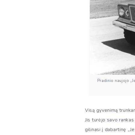
Pradinio naujojo „J
Visą gyvenimą trunkant
Jis turėjo savo rankas 
gilinasi į dabartinę „J