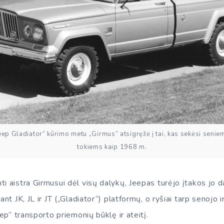
eep Gladiator“ kūrimo metu „Girmus“ atsigręžė į tai, kas sekėsi seni
tokiems kaip 1968 m.
i aistra Girmusui dėl visų dalykų, Jeepas turėjo įtakos jo 
ant JK, JL ir JT („Gladiator“) platformų, o ryšiai tarp senojo ir
eep“ transporto priemonių būklę ir ateitį.