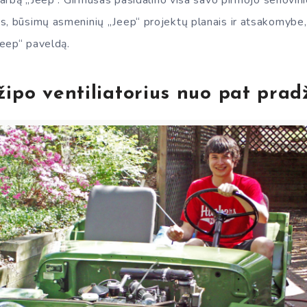
 darbą „Jeep“. Girmusas pasidalino visa savo pirmojo senovin
, būsimų asmeninių „Jeep“ projektų planais ir atsakomybe, k
eep“ paveldą.
žipo ventiliatorius nuo pat prad