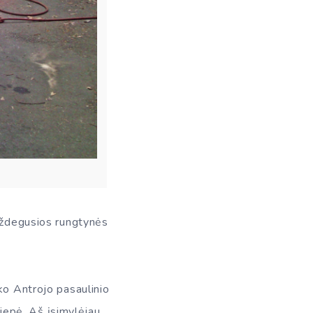
 uždegusios rungtynės
ko Antrojo pasaulinio
liepė. Aš įsimylėjau