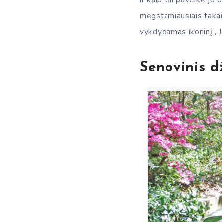
ir kaip tai paveikė jo
mėgstamiausiais takais
vykdydamas ikoninį „J
Senovinis d