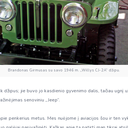
Brandonas Girmusas su savo 1946 m. ​​„Willys CJ-2A“ džipu.
k džipus; jie buvo jo kasdienio gyvenimo dalis, tačiau ugnį
ažinėjimas senoviniu „Jeep“.
 apie penkerius metus. Mes nuėjome į aviacijos šou ir ten vy
o galėjai pasivažinėti. Kažkas apie tą patirtį man tikrai atsi