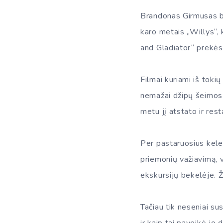
Brandonas Girmusas bu
karo metais „Willys“,
and Gladiator“ prekės
Filmai kuriami iš tokių
nemažai džipų šeimos 
metu jį atstato ir rest
Per pastaruosius kele
priemonių važiavimą, v
ekskursijų bekelėje. 
Tačiau tik neseniai s