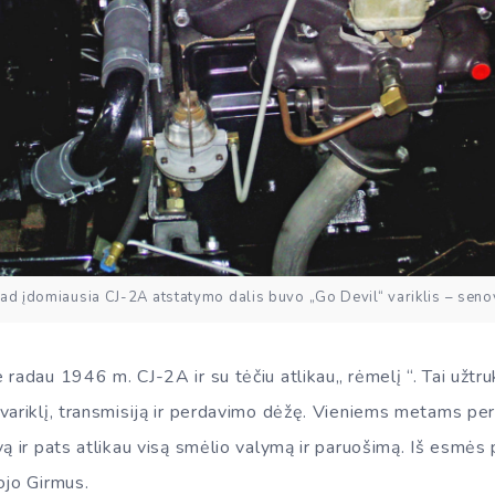
ad įdomiausia CJ-2A atstatymo dalis buvo „Go Devil“ variklis – senov
radau 1946 m. ​​CJ-2A ir su tėčiu atlikau„ rėmelį “. Tai užtr
variklį, transmisiją ir perdavimo dėžę. Vieniems metams pe
ą ir pats atlikau visą smėlio valymą ir paruošimą. Iš esmės
ojo Girmus.