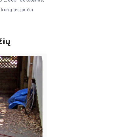
io „Jeep“ detalėmis,
urią jis jaučia
žių