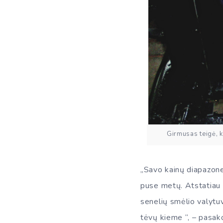
Girmusas teigė, k
„Savo kainų diapazone 
puse metų. Atstatiau 
senelių smėlio valytuv
tėvų kieme “, – pasak