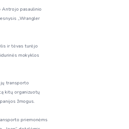
 Antrojo pasaulinio
yresnysis „Wrangler
lis ir tėvas turėjo
vidurinės mokyklos
jų transporto
etą kitų organizuotų
mpanijos žmogus.
 transporto priemonėms