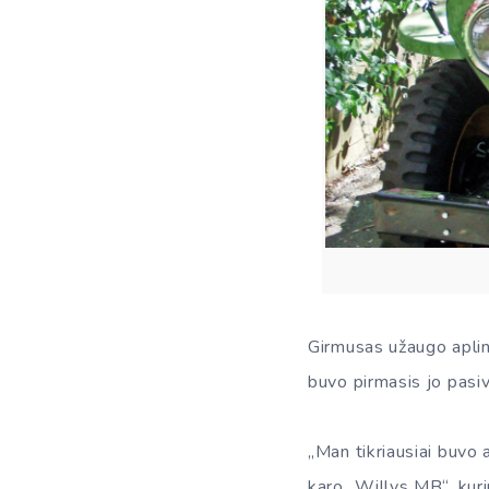
Girmusas užaugo aplin
buvo pirmasis jo pasiv
„Man tikriausiai buvo
karo „Willys MB“, kuriu