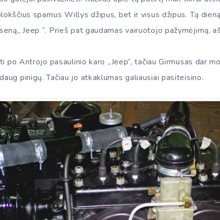
lokščius sparnus Willys džipus, bet ir visus džipus. Tą dien
 seną„ Jeep “. Prieš pat gaudamas vairuotojo pažymėjimą, aš j
eiti po Antrojo pasaulinio karo „Jeep“, tačiau Girmusas dar m
daug pinigų. Tačiau jo atkaklumas galiausiai pasiteisino.