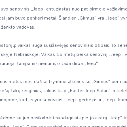
vo senovinis „Jeep“ entuziastas nuo pat pirmojo važiavimo
 kai jam buvo penkeri metai. Šiandien „Girmus“ yra „Jeep“ v
 ženklo vadovas.
 istorijų: vaikas auga susižavėjęs senoviniais džipais. Jo sene
ūkyje Nebraskoje. Vaikas 15 metų perka senovinį „Jeep“, 
auruoja, tampa inžinieriumi, o tada dirba „Jeep“.
rius metus mes dažnai trynėme alkūnes su „Girmus“ per nau
iešų takų renginius, tokius kaip „Easter Jeep Safari“, ir kel
Žinojome, kad jis yra senovinis „Jeep“ gerbėjas ir „Jeep“ ko
usėdome su juo pasikalbėti nuodugniai apie jo aistrą „Jeep“