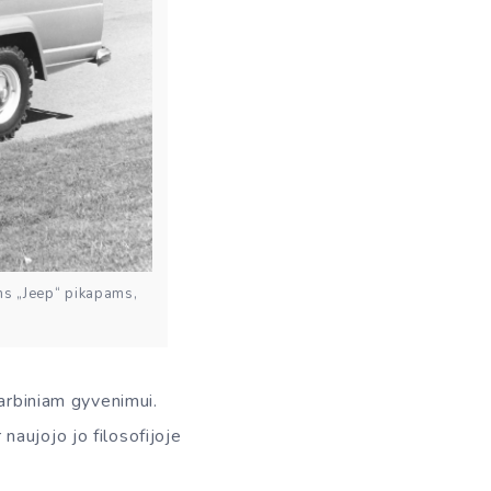
ems „Jeep“ pikapams,
darbiniam gyvenimui.
 naujojo jo filosofijoje