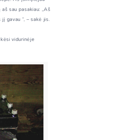
ą aš sau pasakiau: „Aš
į gavau “, – sakė jis.
okėsi vidurinėje