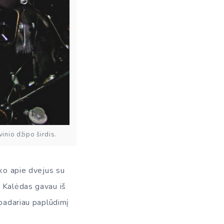
inio džipo širdis.
uko apie dvejus su
r Kalėdas gavau iš
 padariau paplūdimį