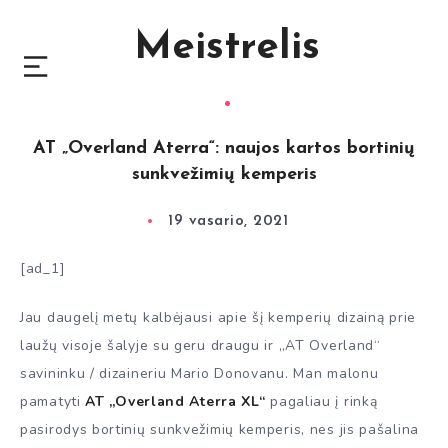
Meistrelis
AT „Overland Aterra“: naujos kartos bortinių
sunkvežimių kemperis
19 vasario, 2021
[ad_1]
Jau daugelį metų kalbėjausi apie šį kemperių dizainą prie
laužų visoje šalyje su geru draugu ir „AT Overland“
savininku / dizaineriu Mario Donovanu. Man malonu
pamatyti
AT „Overland Aterra XL“
pagaliau į rinką
pasirodys bortinių sunkvežimių kemperis, nes jis pašalina