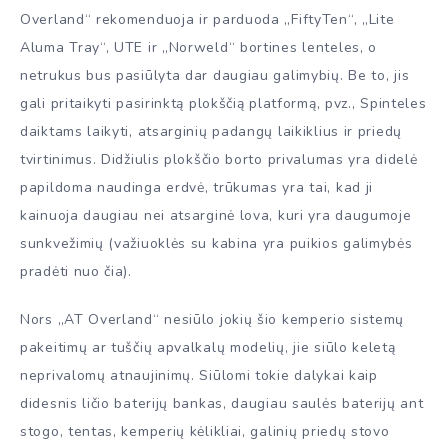
Overland“ rekomenduoja ir parduoda „FiftyTen“, „Lite
Aluma Tray“, UTE ir „Norweld“ bortines lenteles, o
netrukus bus pasiūlyta dar daugiau galimybių. Be to, jis
gali pritaikyti pasirinktą plokščią platformą, pvz., Spinteles
daiktams laikyti, atsarginių padangų laikiklius ir priedų
tvirtinimus. Didžiulis plokščio borto privalumas yra didelė
papildoma naudinga erdvė, trūkumas yra tai, kad ji
kainuoja daugiau nei atsarginė lova, kuri yra daugumoje
sunkvežimių (važiuoklės su kabina yra puikios galimybės
pradėti nuo čia).
Nors „AT Overland“ nesiūlo jokių šio kemperio sistemų
pakeitimų ar tuščių apvalkalų modelių, jie siūlo keletą
neprivalomų atnaujinimų. Siūlomi tokie dalykai kaip
didesnis ličio baterijų bankas, daugiau saulės baterijų ant
stogo, tentas, kemperių kėlikliai, galinių priedų stovo