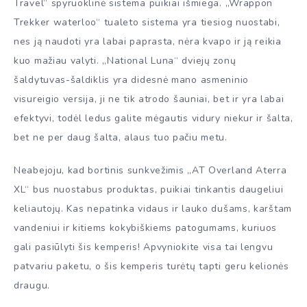
Travel“ spyruoklinė sistema puikiai išmiega. „Wrappon
Trekker waterloo“ tualeto sistema yra tiesiog nuostabi,
nes ją naudoti yra labai paprasta, nėra kvapo ir ją reikia
kuo mažiau valyti. „National Luna“ dviejų zonų
šaldytuvas-šaldiklis yra didesnė mano asmeninio
visureigio versija, ji ne tik atrodo šauniai, bet ir yra labai
efektyvi, todėl ledus galite mėgautis vidury niekur ir šalta,
bet ne per daug šalta, alaus tuo pačiu metu.
Neabejoju, kad bortinis sunkvežimis „AT Overland Aterra
XL“ bus nuostabus produktas, puikiai tinkantis daugeliui
keliautojų. Kas nepatinka vidaus ir lauko dušams, karštam
vandeniui ir kitiems kokybiškiems patogumams, kuriuos
gali pasiūlyti šis kemperis! Apvyniokite visa tai lengvu
patvariu paketu, o šis kemperis turėtų tapti geru kelionės
draugu.