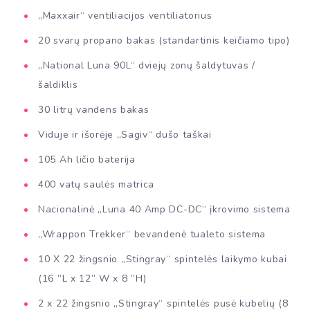
„Maxxair“ ventiliacijos ventiliatorius
20 svarų propano bakas (standartinis keičiamo tipo)
„National Luna 90L“ dviejų zonų šaldytuvas /
šaldiklis
30 litrų vandens bakas
Viduje ir išorėje „Sagiv“ dušo taškai
105 Ah ličio baterija
400 vatų saulės matrica
Nacionalinė „Luna 40 Amp DC-DC“ įkrovimo sistema
„Wrappon Trekker“ bevandenė tualeto sistema
10 X 22 žingsnio „Stingray“ spintelės laikymo kubai
(16 ”L x 12” W x 8 ”H)
2 x 22 žingsnio „Stingray“ spintelės pusė kubelių (8