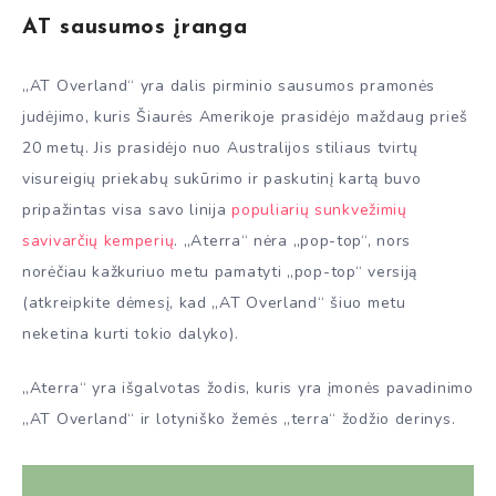
AT sausumos įranga
„AT Overland“ yra dalis pirminio sausumos pramonės
judėjimo, kuris Šiaurės Amerikoje prasidėjo maždaug prieš
20 metų. Jis prasidėjo nuo Australijos stiliaus tvirtų
visureigių priekabų sukūrimo ir paskutinį kartą buvo
pripažintas visa savo linija
populiarių sunkvežimių
savivarčių kemperių
. „Aterra“ nėra „pop-top“, nors
norėčiau kažkuriuo metu pamatyti „pop-top“ versiją
(atkreipkite dėmesį, kad „AT Overland“ šiuo metu
neketina kurti tokio dalyko).
„Aterra“ yra išgalvotas žodis, kuris yra įmonės pavadinimo
„AT Overland“ ir lotyniško žemės „terra“ žodžio derinys.