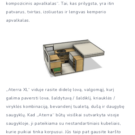
kompozicinis apvalkalas“. Tai, kas prilygsta, yra itin
patvarus, tvirtas, izoliuotas ir lengvas kemperio
apvalkalas.
„Aterra XL“ viduje rasite didelę lovą, valgomąjį, kurį
galima paversti lova, šaldytuvą / šaldiklį, kriauklės /
viryklės kombinaciją, bevandenį tualetą, dušą ir daugybę
saugyklų. Kad „Aterra“ būtų visiškai sutvarkyta visoje
saugykloje, ji pateikiama su nestandartiniais kubeliais,
kurie puikiai tinka korpusui. Jūs taip pat gausite karšto