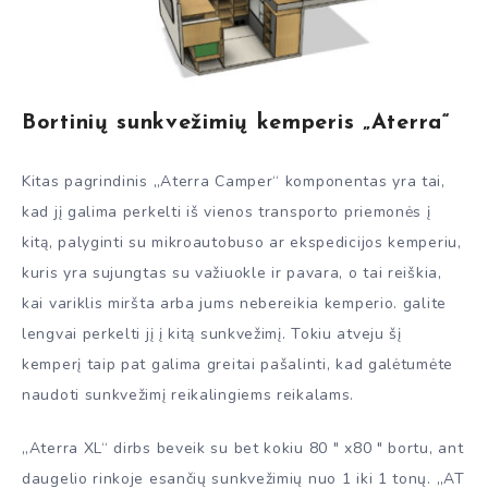
Bortinių sunkvežimių kemperis „Aterra“
Kitas pagrindinis „Aterra Camper“ komponentas yra tai,
kad jį galima perkelti iš vienos transporto priemonės į
kitą, palyginti su mikroautobuso ar ekspedicijos kemperiu,
kuris yra sujungtas su važiuokle ir pavara, o tai reiškia,
kai variklis miršta arba jums nebereikia kemperio. galite
lengvai perkelti jį į kitą sunkvežimį. Tokiu atveju šį
kemperį taip pat galima greitai pašalinti, kad galėtumėte
naudoti sunkvežimį reikalingiems reikalams.
„Aterra XL“ dirbs beveik su bet kokiu 80 ″ x80 ″ bortu, ant
daugelio rinkoje esančių sunkvežimių nuo 1 iki 1 tonų. „AT