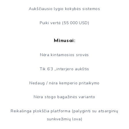
Aukščiausio lygio kokybės sistemos
Puiki vertė (55 000 USD)
Minusai:
Nėra kintamosios srovės
Tik 6’3 „interjero aukštis
Nedaug / nėra kemperio pritaikymo
Nėra stogo bagažinės varianto
Reikalinga plokščia platforma (palyginti su atsarginių
sunkvežimių lova)