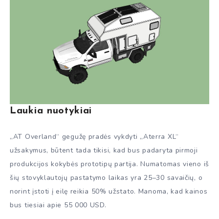
Laukia nuotykiai
„AT Overland“ gegužę pradės vykdyti „Aterra XL“
užsakymus, būtent tada tikisi, kad bus padaryta pirmoji
produkcijos kokybės prototipų partija. Numatomas vieno iš
šių stovyklautojų pastatymo laikas yra 25–30 savaičių, o
norint įstoti į eilę reikia 50% užstato. Manoma, kad kainos
bus tiesiai apie 55 000 USD.