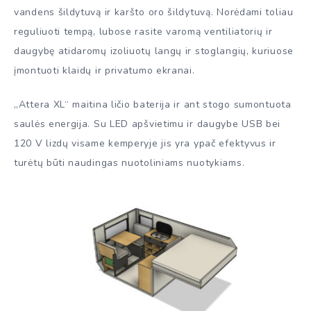
vandens šildytuvą ir karšto oro šildytuvą. Norėdami toliau
reguliuoti tempą, lubose rasite varomą ventiliatorių ir
daugybę atidaromų izoliuotų langų ir stoglangių, kuriuose
įmontuoti klaidų ir privatumo ekranai.
„Attera XL“ maitina ličio baterija ir ant stogo sumontuota
saulės energija. Su LED apšvietimu ir daugybe USB bei
120 V lizdų visame kemperyje jis yra ypač efektyvus ir
turėtų būti naudingas nuotoliniams nuotykiams.