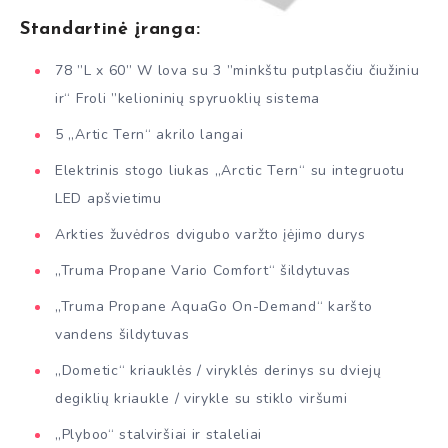
Standartinė įranga:
78 ”L x 60” W lova su 3 ”minkštu putplasčiu čiužiniu
ir“ Froli ”kelioninių spyruoklių sistema
5 „Artic Tern“ akrilo langai
Elektrinis stogo liukas „Arctic Tern“ su integruotu
LED apšvietimu
Arkties žuvėdros dvigubo varžto įėjimo durys
„Truma Propane Vario Comfort“ šildytuvas
„Truma Propane AquaGo On-Demand“ karšto
vandens šildytuvas
„Dometic“ kriauklės / viryklės derinys su dviejų
degiklių kriaukle / virykle su stiklo viršumi
„Plyboo“ stalviršiai ir staleliai