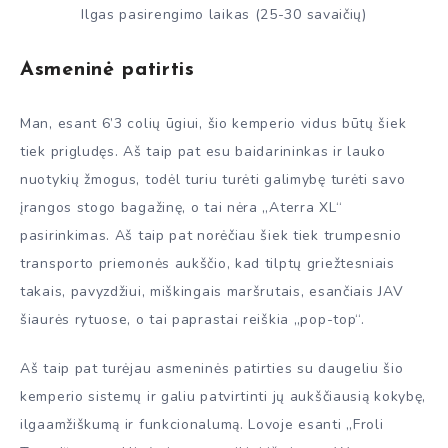
Ilgas pasirengimo laikas (25-30 savaičių)
Asmeninė patirtis
Man, esant 6’3 colių ūgiui, šio kemperio vidus būtų šiek
tiek prigludęs. Aš taip pat esu baidarininkas ir lauko
nuotykių žmogus, todėl turiu turėti galimybę turėti savo
įrangos stogo bagažinę, o tai nėra „Aterra XL“
pasirinkimas. Aš taip pat norėčiau šiek tiek trumpesnio
transporto priemonės aukščio, kad tilptų griežtesniais
takais, pavyzdžiui, miškingais maršrutais, esančiais JAV
šiaurės rytuose, o tai paprastai reiškia „pop-top“.
Aš taip pat turėjau asmeninės patirties su daugeliu šio
kemperio sistemų ir galiu patvirtinti jų aukščiausią kokybę,
ilgaamžiškumą ir funkcionalumą. Lovoje esanti „Froli