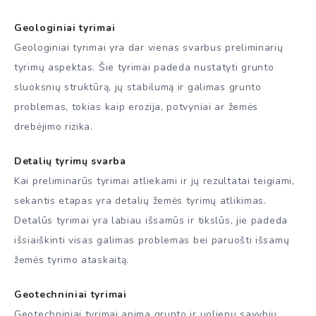
Geologiniai tyrimai
Geologiniai tyrimai yra dar vienas svarbus preliminarių
tyrimų aspektas. Šie tyrimai padeda nustatyti grunto
sluoksnių struktūrą, jų stabilumą ir galimas grunto
problemas, tokias kaip erozija, potvyniai ar žemės
drebėjimo rizika.
Detalių tyrimų svarba
Kai preliminarūs tyrimai atliekami ir jų rezultatai teigiami,
sekantis etapas yra detalių žemės tyrimų atlikimas.
Detalūs tyrimai yra labiau išsamūs ir tikslūs, jie padeda
išsiaiškinti visas galimas problemas bei paruošti išsamų
žemės tyrimo ataskaitą.
Geotechniniai tyrimai
Geotechniniai tyrimai apima grunto ir uolienų savybių