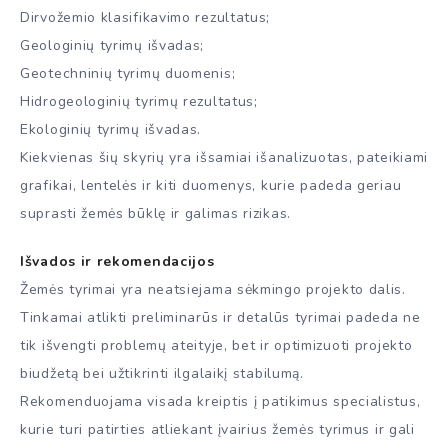
Dirvožemio klasifikavimo rezultatus;
Geologinių tyrimų išvadas;
Geotechninių tyrimų duomenis;
Hidrogeologinių tyrimų rezultatus;
Ekologinių tyrimų išvadas.
Kiekvienas šių skyrių yra išsamiai išanalizuotas, pateikiami
grafikai, lentelės ir kiti duomenys, kurie padeda geriau
suprasti žemės būklę ir galimas rizikas.
Išvados ir rekomendacijos
Žemės tyrimai yra neatsiejama sėkmingo projekto dalis.
Tinkamai atlikti preliminarūs ir detalūs tyrimai padeda ne
tik išvengti problemų ateityje, bet ir optimizuoti projekto
biudžetą bei užtikrinti ilgalaikį stabilumą.
Rekomenduojama visada kreiptis į patikimus specialistus,
kurie turi patirties atliekant įvairius žemės tyrimus ir gali