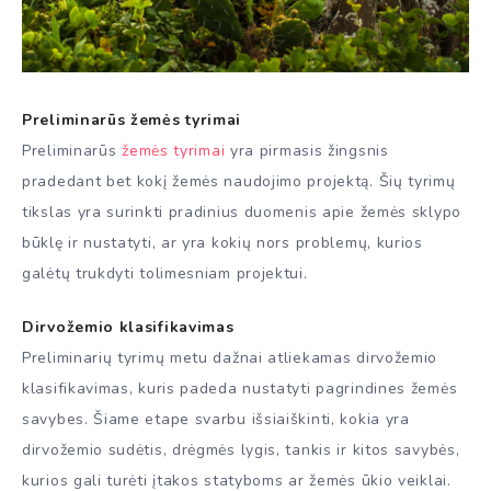
Preliminarūs žemės tyrimai
Preliminarūs
žemės tyrimai
yra pirmasis žingsnis
pradedant bet kokį žemės naudojimo projektą. Šių tyrimų
tikslas yra surinkti pradinius duomenis apie žemės sklypo
būklę ir nustatyti, ar yra kokių nors problemų, kurios
galėtų trukdyti tolimesniam projektui.
Dirvožemio klasifikavimas
Preliminarių tyrimų metu dažnai atliekamas dirvožemio
klasifikavimas, kuris padeda nustatyti pagrindines žemės
savybes. Šiame etape svarbu išsiaiškinti, kokia yra
dirvožemio sudėtis, drėgmės lygis, tankis ir kitos savybės,
kurios gali turėti įtakos statyboms ar žemės ūkio veiklai.