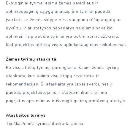
Ekologiniai tyrimai apima žemės paviršiaus ir
aplinkosauginių sąlygų analizę. Šie tyrimai padeda
įvertinti, ar žemės sklype nėra saugomų rūšių augalų ar
gyvūnų, ir ar statybos nepadarys neigiamo poveikio
aplinkai. Taip pat šie tyrimai yra būtini norint užtikrinti,
kad projektas atitiktų visus aplinkosauginius reikalavimus.
Žemės tyrimų ataskaita
Po visų atliktų tyrimų, parengiama išsami žemės tyrimų
ataskaita, kuri apima visų etapų rezultatus ir
rekomendacijas. Ši ataskaita yra labai svarbi, nes ji
padeda projektuotojams ir statybininkams priimti
pagrįstus sprendimus ir išvengti galimų problemų ateityje.
Ataskaitos turinys
Tipiška žemės tyrimų ataskaita apima: