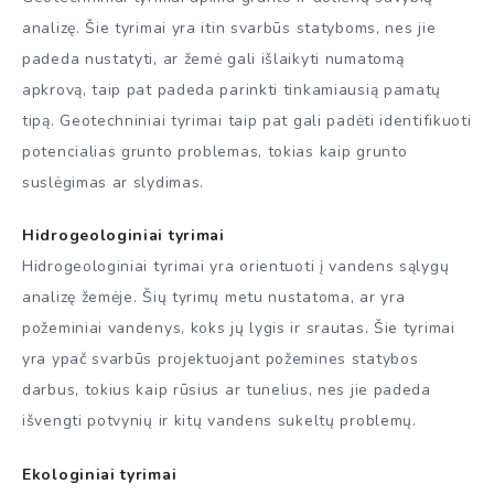
analizę. Šie tyrimai yra itin svarbūs statyboms, nes jie
padeda nustatyti, ar žemė gali išlaikyti numatomą
apkrovą, taip pat padeda parinkti tinkamiausią pamatų
tipą. Geotechniniai tyrimai taip pat gali padėti identifikuoti
potencialias grunto problemas, tokias kaip grunto
suslėgimas ar slydimas.
Hidrogeologiniai tyrimai
Hidrogeologiniai tyrimai yra orientuoti į vandens sąlygų
analizę žemėje. Šių tyrimų metu nustatoma, ar yra
požeminiai vandenys, koks jų lygis ir srautas. Šie tyrimai
yra ypač svarbūs projektuojant požemines statybos
darbus, tokius kaip rūsius ar tunelius, nes jie padeda
išvengti potvynių ir kitų vandens sukeltų problemų.
Ekologiniai tyrimai