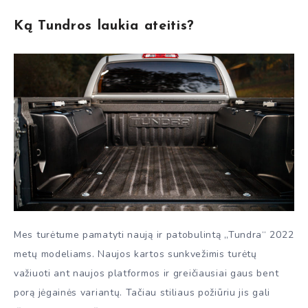
Ką Tundros laukia ateitis?
Mes turėtume pamatyti naują ir patobulintą „Tundra“ 2022
metų modeliams. Naujos kartos sunkvežimis turėtų
važiuoti ant naujos platformos ir greičiausiai gaus bent
porą jėgainės variantų. Tačiau stiliaus požiūriu jis gali