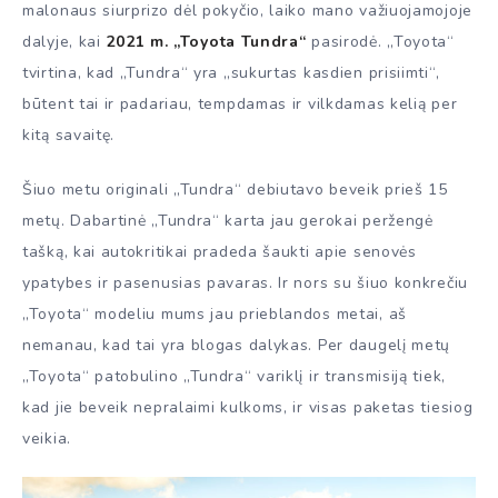
malonaus siurprizo dėl pokyčio, laiko mano važiuojamojoje
dalyje, kai
2021 m. „Toyota Tundra“
pasirodė. „Toyota“
tvirtina, kad „Tundra“ yra „sukurtas kasdien prisiimti“,
būtent tai ir padariau, tempdamas ir vilkdamas kelią per
kitą savaitę.
Šiuo metu originali „Tundra“ debiutavo beveik prieš 15
metų. Dabartinė „Tundra“ karta jau gerokai peržengė
tašką, kai autokritikai pradeda šaukti apie senovės
ypatybes ir pasenusias pavaras. Ir nors su šiuo konkrečiu
„Toyota“ modeliu mums jau prieblandos metai, aš
nemanau, kad tai yra blogas dalykas. Per daugelį metų
„Toyota“ patobulino „Tundra“ variklį ir transmisiją tiek,
kad jie beveik nepralaimi kulkoms, ir visas paketas tiesiog
veikia.