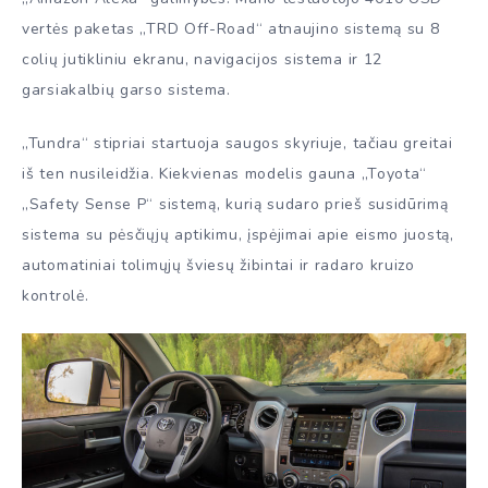
vertės paketas „TRD Off-Road“ atnaujino sistemą su 8
colių jutikliniu ekranu, navigacijos sistema ir 12
garsiakalbių garso sistema.
„Tundra“ stipriai startuoja saugos skyriuje, tačiau greitai
iš ten nusileidžia. Kiekvienas modelis gauna „Toyota“
„Safety Sense P“ sistemą, kurią sudaro prieš susidūrimą
sistema su pėsčiųjų aptikimu, įspėjimai apie eismo juostą,
automatiniai tolimųjų šviesų žibintai ir radaro kruizo
kontrolė.