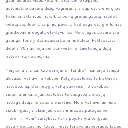
galinius arba visus keturis ratus per 6 laipsnių
automatinę pavarų dėžę. Pagreitis yra stiprus, o energijos
tiekimas sklandus, nors 6 laipsnių greitis galėtų naudoti
keletą papildomų tarpinių pavarų, kad pagerėtų greitumas
greitkelyje ir degalų efektyvumas. Nors jėgos pavara yra
galinga, fone ji dažniausiai būna nutildyta. Paklaustas,
didelis V8 riaumoja per sunkvežimio išmetamųjų dujų
patenkintą riaumojimą.
Neigiama yra tai, kad senėjanti „Tundra“ inžinerija tampa
akivaizdi važiavimo kokybe. Kelyje pastebėsite kiekvieną
netobulumą. Dėl nelygių kelių sunkvežimio pakabos
sistema tinka, o jūs pastebėsite daugybę vibracijų ir
nepageidaujamo salono triukšmo. Nors važiavimas nėra
siaubingas, jis tikrai judresnis ir mažiau patogus nei
„Ford“ ir „Ram“ varžybos. Vairo pojūtis yra lengvas,
beveik dėl gedimo, todėl mieste lengva manevruoti, tačiau