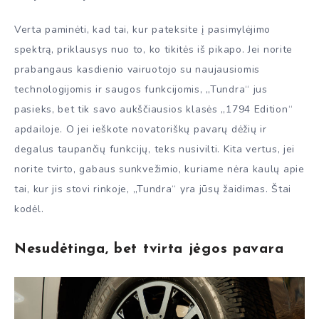
Verta paminėti, kad tai, kur pateksite į pasimylėjimo
spektrą, priklausys nuo to, ko tikitės iš pikapo. Jei norite
prabangaus kasdienio vairuotojo su naujausiomis
technologijomis ir saugos funkcijomis, „Tundra“ jus
pasieks, bet tik savo aukščiausios klasės „1794 Edition“
apdailoje. O jei ieškote novatoriškų pavarų dėžių ir
degalus taupančių funkcijų, teks nusivilti. Kita vertus, jei
norite tvirto, gabaus sunkvežimio, kuriame nėra kaulų apie
tai, kur jis stovi rinkoje, „Tundra“ yra jūsų žaidimas. Štai
kodėl.
Nesudėtinga, bet tvirta jėgos pavara