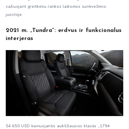
važiuojant greitkeliu rankos laikomos sunkvežimio
juostoje.
2021 m. „Tundra“: erdvus ir funkcionalus
interjeras
54 650 USD kainuojantis aukščiausios klasės „1794