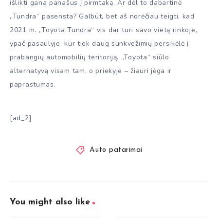
išlikti gana panašus į pirmtaką. Ar dėl to dabartinė
„Tundra“ pasensta? Galbūt, bet aš norėčiau teigti, kad
2021 m. „Toyota Tundra“ vis dar turi savo vietą rinkoje,
ypač pasaulyje, kur tiek daug sunkvežimių persikėlė į
prabangių automobilių teritoriją. „Toyota“ siūlo
alternatyvą visam tam, o priekyje – žiauri jėga ir
paprastumas.
[ad_2]
Auto patarimai
You might also like