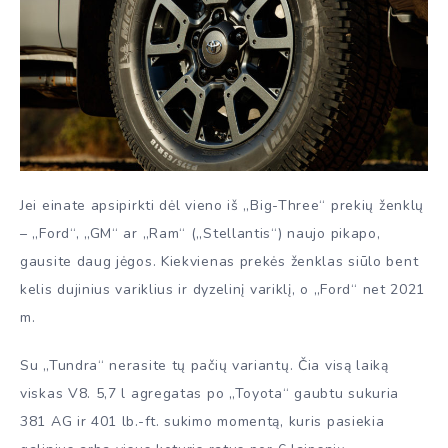
Jei einate apsipirkti dėl vieno iš „Big-Three“ prekių ženklų
– „Ford“, „GM“ ar „Ram“ („Stellantis“) naujo pikapo,
gausite daug jėgos. Kiekvienas prekės ženklas siūlo bent
kelis dujinius variklius ir dyzelinį variklį, o „Ford“ net 2021
m.
Su „Tundra“ nerasite tų pačių variantų. Čia visą laiką
viskas V8. 5,7 l agregatas po „Toyota“ gaubtu sukuria
381 AG ir 401 lb.-ft. sukimo momentą, kuris pasiekia