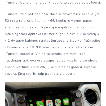
„Tundra“ be leidimo, o penki gali įsitaisyti pusiau patogiai.
„Tundra“ taip pat neblogai daro sunkvežimius. Jo lova yra
50 colių tarp ratų šulinių ir 66,4 colių iš vienos pusės į
kitą, o kai kuriose konfigūracijose gali būti iki 97,6 colio.
Naudingosios apkrovos numeriai gali siekti 1 730 svarų 4
× 2 dvigubo kabinos sunkvežimiuose, o šios konfigūracijos
vilkimas viršija 10 200 svarų – daugiausia iš bet kurio
„Tundra“ modelio. Vis dėlto svarbu atsiminti, kad
naudingoji apkrova yra susijusi su sunkvežimių bendrojo
svorio įvertinimu (GVWR), į kurį įeina degalai ir skysčiai,
pavara, jūsų svoris, taip pat keleivių svoris.