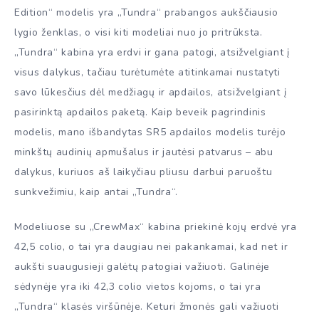
Edition“ modelis yra „Tundra“ prabangos aukščiausio
lygio ženklas, o visi kiti modeliai nuo jo pritrūksta.
„Tundra“ kabina yra erdvi ir gana patogi, atsižvelgiant į
visus dalykus, tačiau turėtumėte atitinkamai nustatyti
savo lūkesčius dėl medžiagų ir apdailos, atsižvelgiant į
pasirinktą apdailos paketą. Kaip beveik pagrindinis
modelis, mano išbandytas SR5 apdailos modelis turėjo
minkštų audinių apmušalus ir jautėsi patvarus – abu
dalykus, kuriuos aš laikyčiau pliusu darbui paruoštu
sunkvežimiu, kaip antai „Tundra“.
Modeliuose su „CrewMax“ kabina priekinė kojų erdvė yra
42,5 colio, o tai yra daugiau nei pakankamai, kad net ir
aukšti suaugusieji galėtų patogiai važiuoti. Galinėje
sėdynėje yra iki 42,3 colio vietos kojoms, o tai yra
„Tundra“ klasės viršūnėje. Keturi žmonės gali važiuoti