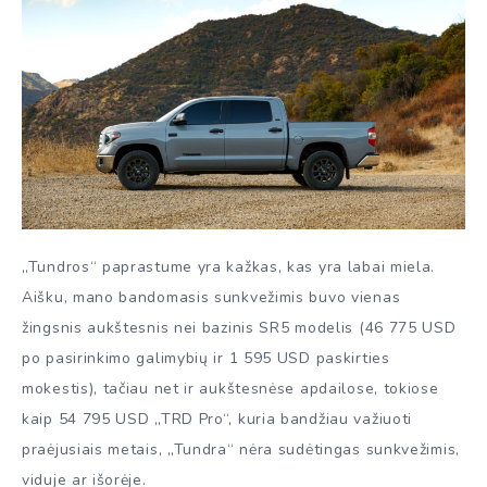
„Tundros“ paprastume yra kažkas, kas yra labai miela.
Aišku, mano bandomasis sunkvežimis buvo vienas
žingsnis aukštesnis nei bazinis SR5 modelis (46 775 USD
po pasirinkimo galimybių ir 1 595 USD paskirties
mokestis), tačiau net ir aukštesnėse apdailose, tokiose
kaip 54 795 USD „TRD Pro“, kuria bandžiau važiuoti
praėjusiais metais, „Tundra“ nėra sudėtingas sunkvežimis,
viduje ar išorėje.