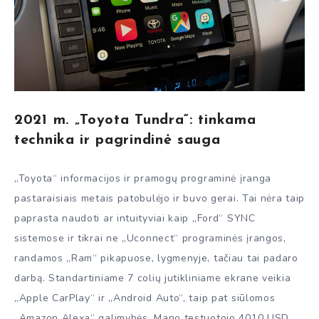
2021 m. „Toyota Tundra“: tinkama
technika ir pagrindinė sauga
„Toyota“ informacijos ir pramogų programinė įranga
pastaraisiais metais patobulėjo ir buvo gerai. Tai nėra taip
paprasta naudoti ar intuityviai kaip „Ford“ SYNC
sistemose ir tikrai ne „Uconnect“ programinės įrangos,
randamos „Ram“ pikapuose, lygmenyje, tačiau tai padaro
darbą. Standartiniame 7 colių jutikliniame ekrane veikia
„Apple CarPlay“ ir „Android Auto“, taip pat siūlomos
„Amazon Alexa“ galimybės. Mano testuotojo 4010 USD