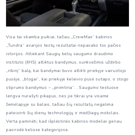
Visa tai skamba puikiai, tačiau „CrewMax“ kabinos
„Tundra“ avarijos testų rezultatai nepasako tos pačios
istorijos. Atliekant Saugių kelių saugumo draudimo
instituto (IIHS) atliktus bandymus, sunkvežimis uždirbo
„ribinį“ balą, kai bandymai buvo atlikti priekyje vairuotojo
pusėje, „blogai“, kai priekyje keleivio pusė sutapo, o stogo
stiprumo bandymus – „priimtina“. . Saugumo testuose
lengva nurašyti pikapus, nes jie tikrai yra visame
žemėlapyje su balais, tačiau šių rezultatų negalima
pateisinti šių dienų technologijų ir medžiagų mokslais.
Verta paminėti, kad išplėstinės kabinos modeliai geriau
pasirodė keliose kategorijose.