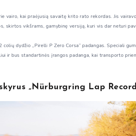
e vairo, kai praėjusią savaitę krito rato rekordas. Jis vaira
, skirtos vikšrams, gamybinę versiją, kuri vis dar neturi pa
2 colių dydžio „Pirelli P Zero Corsa“ padangas. Speciali gu
ui ir bus standartinės įrangos padanga, kai transporto pri
šskyrus „Nürburgring Lap Recor