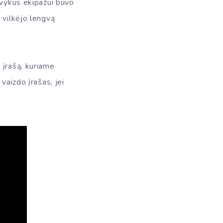
įvykus ekipažui buvo
 vilkėjo lengvą
 įrašą, kuriame
vaizdo įrašas, jei