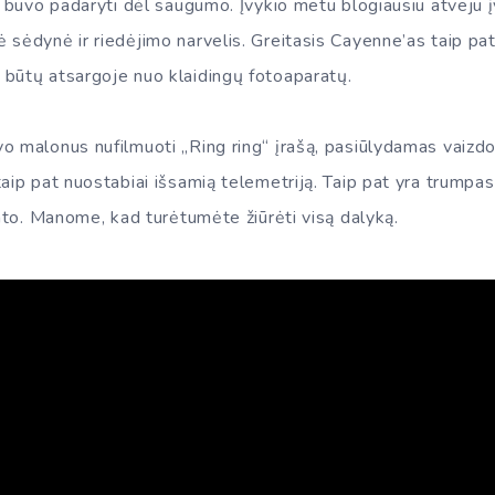
ai buvo padaryti dėl saugumo. Įvykio metu blogiausiu atveju 
sėdynė ir riedėjimo narvelis. Greitasis Cayenne’as taip pat
būtų atsargoje nuo klaidingų fotoaparatų.
o malonus nufilmuoti „Ring ring“ įrašą, pasiūlydamas vaizdo
aip pat nuostabiai išsamią telemetriją. Taip pat yra trumpas 
rato. Manome, kad turėtumėte žiūrėti visą dalyką.