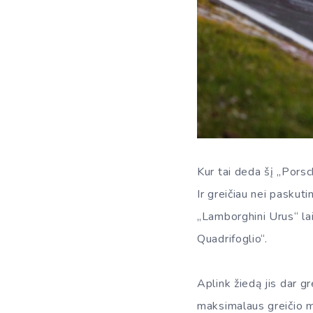
Kur tai deda šį „Por
Ir greičiau nei paskut
„Lamborghini Urus“ la
Quadrifoglio“.
Aplink žiedą jis dar g
maksimalaus greičio mo