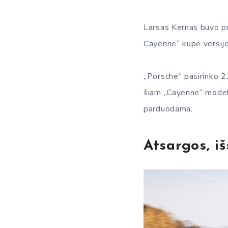
Larsas Kernas buvo pri
Cayenne“ kupė versijos
„Porsche“ pasirinko 2
šiam „Cayenne“ modeli
parduodama.
Atsargos, i