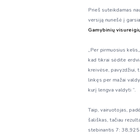
Prieš suteikdamas nau
versiją nunešė į garsi
Gamybinių visureigi
„Per pirmuosius kelis„
kad tikrai sėdite erdv
kreivėse, pavyzdžiui, 
linkęs per mažai valdy
kurį lengva valdyti “.
Taip, vairuotojas, pad
šališkas, tačiau rezul
stebinantis 7: 38,925