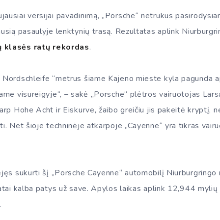
jausiai versijai pavadinimą, „Porsche“ netrukus pasirodysia
ausią pasaulyje lenktynių trasą. Rezultatas aplink Niurburgr
ų klasės ratų rekordas
.
 Nordschleife “metrus šiame Kajeno mieste kyla pagunda apsis
iame visureigyje“, – sakė „Porsche“ plėtros vairuotojas Lar
tarp Hohe Acht ir Eiskurve, žaibo greičiu jis pakeitė kryptį, 
ti. Net šioje techninėje atkarpoje „Cayenne“ yra tikras vair
ėjęs sukurti šį „Porsche Cayenne“ automobilį Niurburgringo m
tatai kalba patys už save. Apylos laikas aplink 12,944 mylių 
.