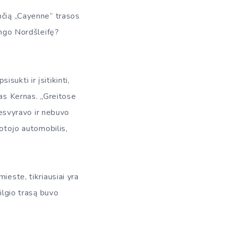
nčią „Cayenne“ trasos
ingo Nordšleifę?
ukti ir įsitikinti,
sas Kernas. „Greitose
nesvyravo ir nebuvo
uotojo automobilis,
ieste, tikriausiai yra
ilgio trasą buvo