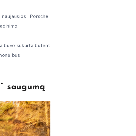
vo naujausios „Porsche
vadinimo.
ma buvo sukurta būtent
emonė bus
d“ saugumą