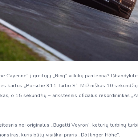
sche Cayenne“ į greitųjų „Ring“ vilkikų panteoną? Išbandy
inės kartos „Porsche 911 Turbo S“. Milžiniškas 10 sekundžių
ikas, o 15 sekundžių – ankstesnis oficialus rekordininkas „
reitesnis nei originalus „Bugatti Veyron“, keturių turbinų t
nstras, kuris būtų visiškai praris „Döttinger Höhe“.