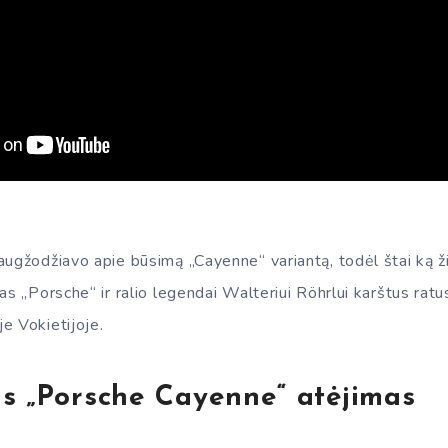
ugžodžiavo apie būsimą „Cayenne“ variantą, todėl štai ką ži
as „Porsche“ ir ralio legendai Walteriui Röhrlui karštus ratu
e Vokietijoje.
s „Porsche Cayenne“ atėjimas