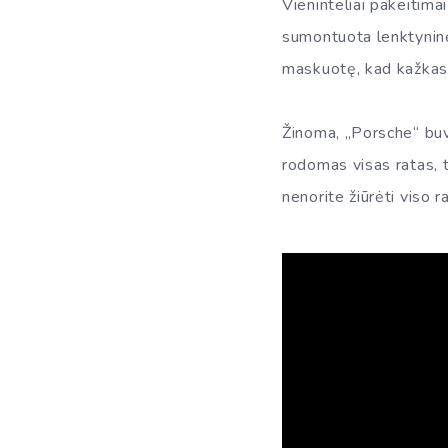
Vieninteliai pakeitim
sumontuota lenktyninė 
maskuotę, kad kažkas 
Žinoma, „Porsche“ buv
rodomas visas ratas, t
nenorite žiūrėti viso 