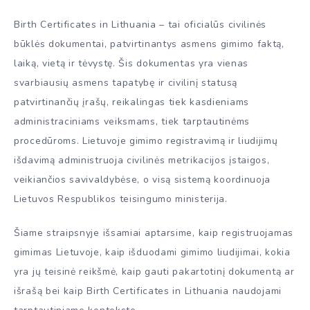
Birth Certificates in Lithuania – tai oficialūs civilinės
būklės dokumentai, patvirtinantys asmens gimimo faktą,
laiką, vietą ir tėvystę. Šis dokumentas yra vienas
svarbiausių asmens tapatybę ir civilinį statusą
patvirtinančių įrašų, reikalingas tiek kasdieniams
administraciniams veiksmams, tiek tarptautinėms
procedūroms. Lietuvoje gimimo registravimą ir liudijimų
išdavimą administruoja civilinės metrikacijos įstaigos,
veikiančios savivaldybėse, o visą sistemą koordinuoja
Lietuvos Respublikos teisingumo ministerija.
Šiame straipsnyje išsamiai aptarsime, kaip registruojamas
gimimas Lietuvoje, kaip išduodami gimimo liudijimai, kokia
yra jų teisinė reikšmė, kaip gauti pakartotinį dokumentą ar
išrašą bei kaip Birth Certificates in Lithuania naudojami