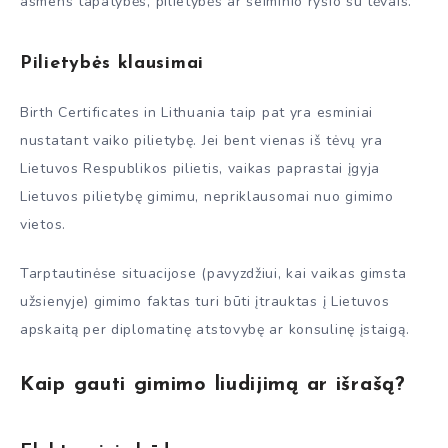
asmens tapatybės, pilietybės ar šeiminio ryšio su tėvais.
Pilietybės klausimai
Birth Certificates in Lithuania taip pat yra esminiai
nustatant vaiko pilietybę. Jei bent vienas iš tėvų yra
Lietuvos Respublikos pilietis, vaikas paprastai įgyja
Lietuvos pilietybę gimimu, nepriklausomai nuo gimimo
vietos.
Tarptautinėse situacijose (pavyzdžiui, kai vaikas gimsta
užsienyje) gimimo faktas turi būti įtrauktas į Lietuvos
apskaitą per diplomatinę atstovybę ar konsulinę įstaigą.
Kaip gauti gimimo liudijimą ar išrašą?