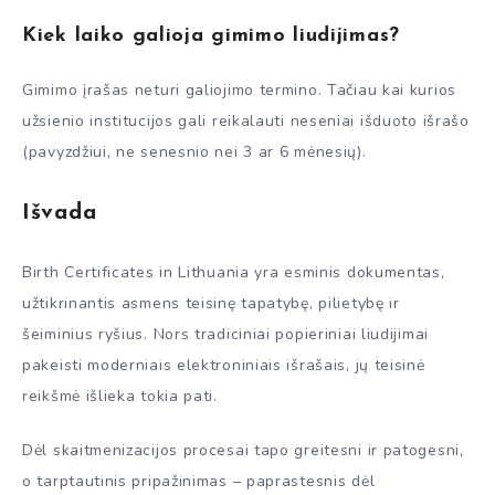
Kiek laiko galioja gimimo liudijimas?
Gimimo įrašas neturi galiojimo termino. Tačiau kai kurios
užsienio institucijos gali reikalauti neseniai išduoto išrašo
(pavyzdžiui, ne senesnio nei 3 ar 6 mėnesių).
Išvada
Birth Certificates in Lithuania yra esminis dokumentas,
užtikrinantis asmens teisinę tapatybę, pilietybę ir
šeiminius ryšius. Nors tradiciniai popieriniai liudijimai
pakeisti moderniais elektroniniais išrašais, jų teisinė
reikšmė išlieka tokia pati.
Dėl skaitmenizacijos procesai tapo greitesni ir patogesni,
o tarptautinis pripažinimas – paprastesnis dėl