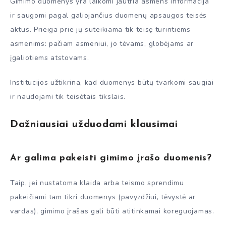
Gimimo duomenys yra laikomi jautria asmens informacija
ir saugomi pagal galiojančius duomenų apsaugos teisės
aktus. Prieiga prie jų suteikiama tik teisę turintiems
asmenims: pačiam asmeniui, jo tėvams, globėjams ar
įgaliotiems atstovams.
Institucijos užtikrina, kad duomenys būtų tvarkomi saugiai
ir naudojami tik teisėtais tikslais.
Dažniausiai užduodami klausimai
Ar galima pakeisti gimimo įrašo duomenis?
Taip, jei nustatoma klaida arba teismo sprendimu
pakeičiami tam tikri duomenys (pavyzdžiui, tėvystė ar
vardas), gimimo įrašas gali būti atitinkamai koreguojamas.