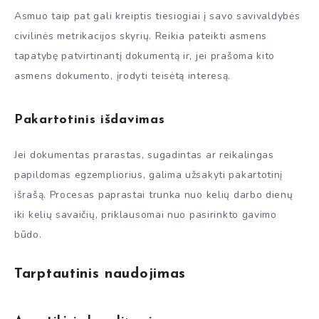
Asmuo taip pat gali kreiptis tiesiogiai į savo savivaldybės
civilinės metrikacijos skyrių. Reikia pateikti asmens
tapatybę patvirtinantį dokumentą ir, jei prašoma kito
asmens dokumento, įrodyti teisėtą interesą.
Pakartotinis išdavimas
Jei dokumentas prarastas, sugadintas ar reikalingas
papildomas egzempliorius, galima užsakyti pakartotinį
išrašą. Procesas paprastai trunka nuo kelių darbo dienų
iki kelių savaičių, priklausomai nuo pasirinkto gavimo
būdo.
Tarptautinis naudojimas