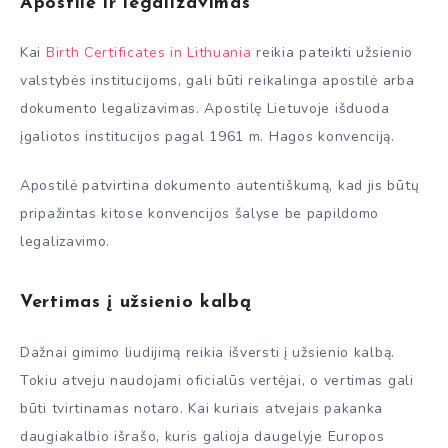
Apostilė ir legalizavimas
Kai
Birth Certificates in Lithuania
reikia pateikti užsienio
valstybės institucijoms, gali būti reikalinga apostilė arba
dokumento legalizavimas. Apostilę Lietuvoje išduoda
įgaliotos institucijos pagal 1961 m. Hagos konvenciją.
Apostilė patvirtina dokumento autentiškumą, kad jis būtų
pripažintas kitose konvencijos šalyse be papildomo
legalizavimo.
Vertimas į užsienio kalbą
Dažnai gimimo liudijimą reikia išversti į užsienio kalbą.
Tokiu atveju naudojami oficialūs vertėjai, o vertimas gali
būti tvirtinamas notaro. Kai kuriais atvejais pakanka
daugiakalbio išrašo, kuris galioja daugelyje Europos