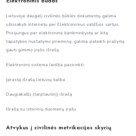
Elektroninis būdas
Lietuvoje daugelį civilinės būklės dokumentų galima
užsisakyti internetu per Elektroninius valdžios vartus.
Prisijungus per elektroninę bankininkystę ar kitą
tapatybės nustatymo priemonę, galima pateikti prašymą
gauti gimimo įrašo išrašą.
Elektroninė sistema leidžia pasirinkti:
Įprastą išrašą lietuvių kalba
Daugiakalbį (tarptautinį) išrašą
Išrašą su istorinių duomenų įrašu
Atvykus į civilinės metrikacijos skyrių