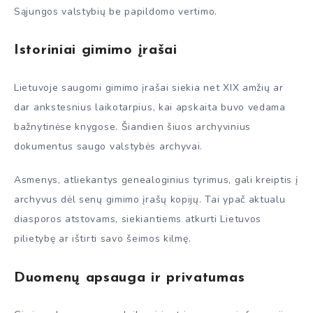
Sąjungos valstybių be papildomo vertimo.
Istoriniai gimimo įrašai
Lietuvoje saugomi gimimo įrašai siekia net XIX amžių ar
dar ankstesnius laikotarpius, kai apskaita buvo vedama
bažnytinėse knygose. Šiandien šiuos archyvinius
dokumentus saugo valstybės archyvai.
Asmenys, atliekantys genealoginius tyrimus, gali kreiptis į
archyvus dėl senų gimimo įrašų kopijų. Tai ypač aktualu
diasporos atstovams, siekiantiems atkurti Lietuvos
pilietybę ar ištirti savo šeimos kilmę.
Duomenų apsauga ir privatumas