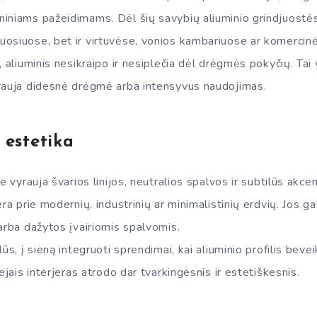
iniams pažeidimams. Dėl šių savybių aliuminio grindjuostės p
osiuose, bet ir virtuvėse, vonios kambariuose ar komercin
, aliuminis nesikraipo ir nesiplečia dėl drėgmės pokyčių. Tai
rauja didesnė drėgmė arba intensyvus naudojimas.
 estetika
e vyrauja švarios linijos, neutralios spalvos ir subtilūs akcen
ra prie modernių, industrinių ar minimalistinių erdvių. Jos ga
arba dažytos įvairiomis spalvomis.
ūs, į sieną integruoti sprendimai, kai aliuminio profilis bevei
ejais interjeras atrodo dar tvarkingesnis ir estetiškesnis.