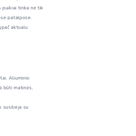
uikiai tinka ne tik
ėse patalpose.
 ypač aktualu
tai. Aliuminio
li būti matinės,
k susilieja su