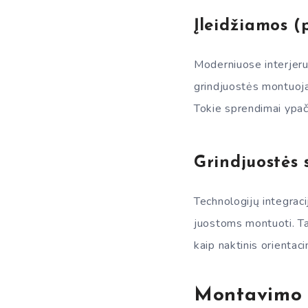
Įleidžiamos (
Moderniuose interjeru
grindjuostės montuojam
Tokie sprendimai ypač
Grindjuostės
Technologijų integraci
juostoms montuoti. Tai
kaip naktinis orientaci
Montavimo 