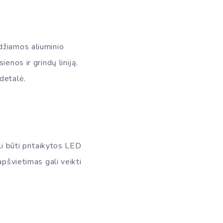
džiamos aliuminio
enos ir grindų liniją.
detalė.
li būti pritaikytos LED
apšvietimas gali veikti