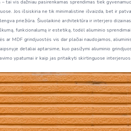
s – tai vis dažniau pasirenkamas sprendimas tiek gyvenamuo
uose. Jos išsiskiria ne tik minimalistine išvaizda, bet ir pa
lengva priežiūra. Šiuolaikinė architektūra ir interjero dizainas
iškumą, funkcionalumą ir estetiką, todėl aliuminio sprendimai
ės ar MDF grindjuostės vis dar plačiai naudojamos, aliumin
aipsnyje detaliai aptarsime, kuo pasižymi aliuminio grindjuo
avimo ypatumai ir kaip jas pritaikyti skirtinguose interjeruos