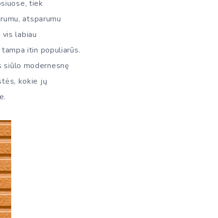
siuose, tiek
tvarumu, atsparumu
 vis labiau
 tampa itin populiarūs.
is siūlo modernesnę
stės, kokie jų
e.