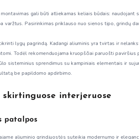
 montavimas gali būti atliekamas keliais būdais: naudojant sp
arba varžtus. Pasirinkimas priklauso nuo sienos tipo, grindų d
krinti lygų pagrindą. Kadangi aliuminis yra tvirtas ir nelank
atomi. Todėl rekomenduojama kruopščiai paruošti paviršius 
iūlo sisteminius sprendimus su kampiniais elementais ir sujun
zultatą be papildomo apdirbimo.
 skirtinguose interjeruose
 patalpos
jame aliuminio grindjuostės suteikia modernumo ir eleganci