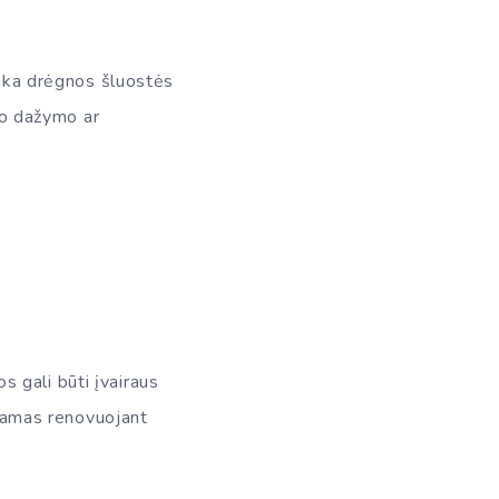
anka drėgnos šluostės
nio dažymo ar
os gali būti įvairaus
nkamas renovuojant