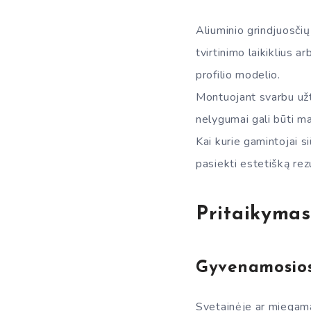
Aliuminio grindjuosčių
tvirtinimo laikiklius 
profilio modelio.
Montuojant svarbu užti
nelygumai gali būti m
Kai kurie gamintojai s
pasiekti estetišką re
Pritaikymas
Gyvenamosios
Svetainėje ar miegama