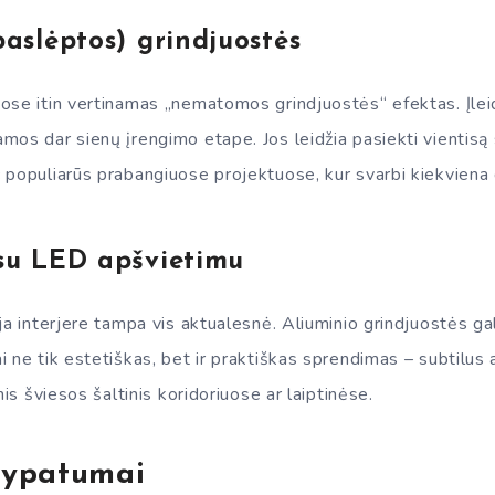
paslėptos) grindjuostės
ose itin vertinamas „nematomos grindjuostės“ efektas. Įlei
os dar sienų įrengimo etape. Jos leidžia pasiekti vientisą si
 populiarūs prabangiuose projektuose, kur svarbi kiekviena 
 su LED apšvietimu
ja interjere tampa vis aktualesnė. Aliuminio grindjuostės ga
 ne tik estetiškas, bet ir praktiškas sprendimas – subtilus 
nis šviesos šaltinis koridoriuose ar laiptinėse.
ypatumai