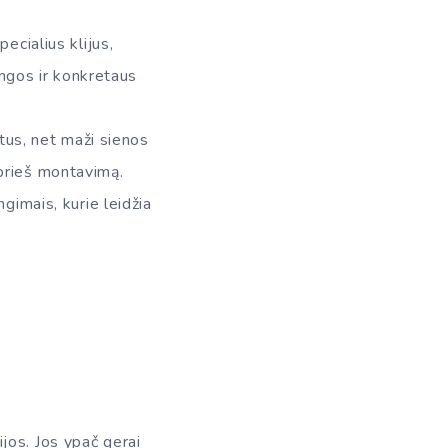
ecialius klijus,
angos ir konkretaus
stus, net maži sienos
prieš montavimą.
gimais, kurie leidžia
jos. Jos ypač gerai