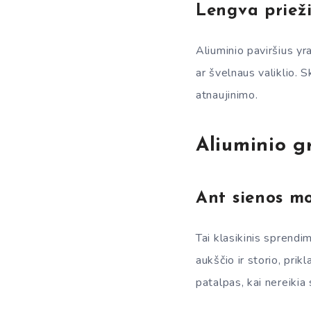
Lengva priež
Aliuminio paviršius yr
ar švelnaus valiklio. 
atnaujinimo.
Aliuminio gr
Ant sienos m
Tai klasikinis sprendim
aukščio ir storio, pri
patalpas, kai nereikia