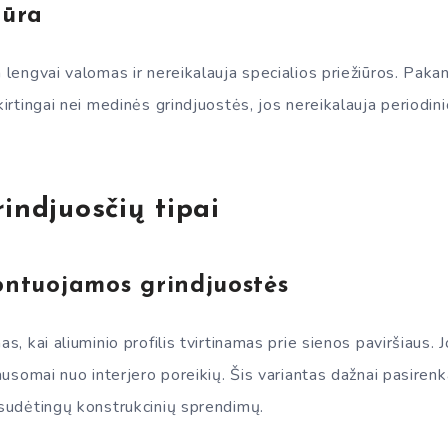
iūra
a lengvai valomas ir nereikalauja specialios priežiūros. Pak
Skirtingai nei medinės grindjuostės, jos nereikalauja periodi
indjuosčių tipai
ontuojamos grindjuostės
as, kai aliuminio profilis tvirtinamas prie sienos paviršiaus. J
klausomai nuo interjero poreikių. Šis variantas dažnai pasire
 sudėtingų konstrukcinių sprendimų.