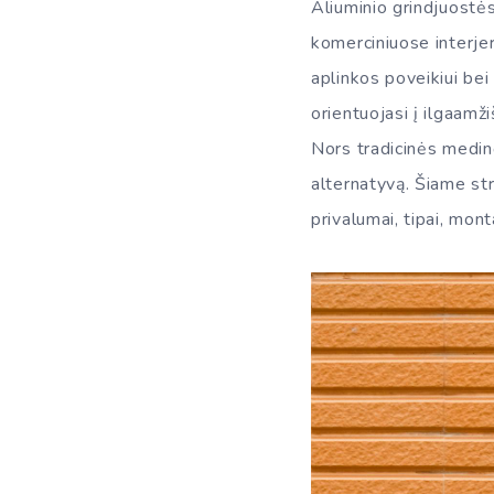
Aliuminio grindjuostė
komerciniuose interjer
aplinkos poveikiui bei 
orientuojasi į ilgaamž
Nors tradicinės medin
alternatyvą. Šiame str
privalumai, tipai, mont