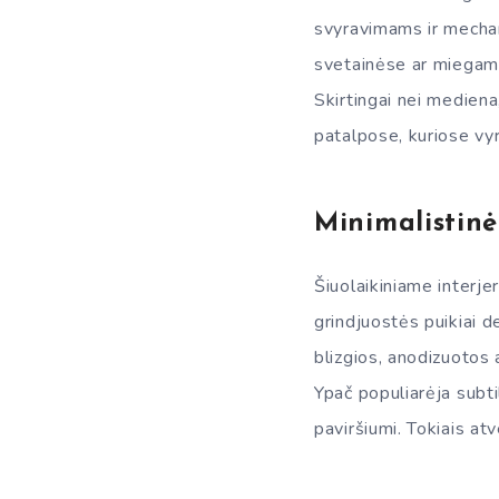
svyravimams ir mechan
svetainėse ar miegamu
Skirtingai nei mediena
patalpose, kuriose vy
Minimalistinė
Šiuolaikiniame interjer
grindjuostės puikiai de
blizgios, anodizuotos 
Ypač populiarėja subtil
paviršiumi. Tokiais atv