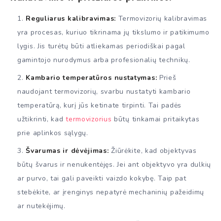
Reguliarus kalibravimas:
Termovizorių kalibravimas
yra procesas, kuriuo tikrinama jų tikslumo ir patikimumo
lygis. Jis turėtų būti atliekamas periodiškai pagal
gamintojo nurodymus arba profesionalių technikų.
Kambario temperatūros nustatymas:
Prieš
naudojant termovizorių, svarbu nustatyti kambario
temperatūrą, kurį jūs ketinate tirpinti. Tai padės
užtikrinti, kad
termovizorius
būtų tinkamai pritaikytas
prie aplinkos sąlygų.
Švarumas ir dėvėjimas:
Žiūrėkite, kad objektyvas
būtų švarus ir nenukentėjęs. Jei ant objektyvo yra dulkių
ar purvo, tai gali paveikti vaizdo kokybę. Taip pat
stebėkite, ar įrenginys nepatyrė mechaninių pažeidimų
ar nutekėjimų.