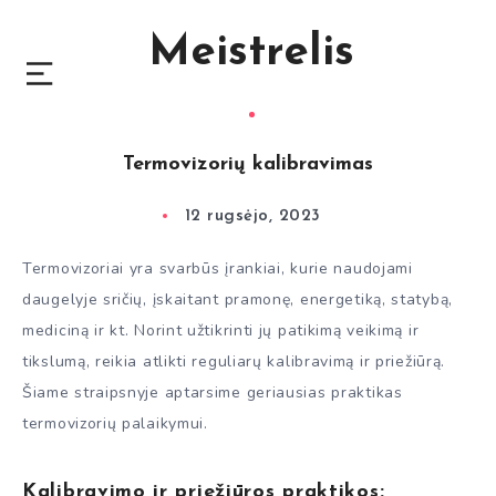
Meistrelis
Termovizorių kalibravimas
12 rugsėjo, 2023
Termovizoriai yra svarbūs įrankiai, kurie naudojami
daugelyje sričių, įskaitant pramonę, energetiką, statybą,
mediciną ir kt. Norint užtikrinti jų patikimą veikimą ir
tikslumą, reikia atlikti reguliarų kalibravimą ir priežiūrą.
Šiame straipsnyje aptarsime geriausias praktikas
termovizorių palaikymui.
Kalibravimo ir priežiūros praktikos: