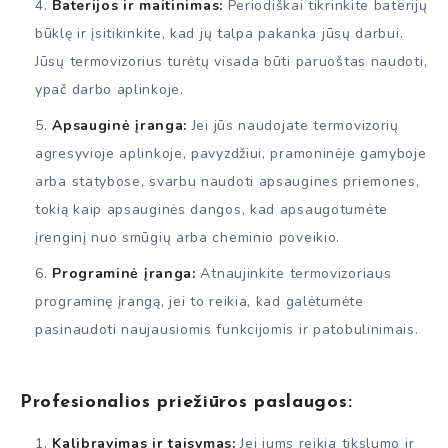
Baterijos ir maitinimas:
Periodiškai tikrinkite baterijų
būklę ir įsitikinkite, kad jų talpa pakanka jūsų darbui.
Jūsų termovizorius turėtų visada būti paruoštas naudoti,
ypač darbo aplinkoje.
Apsauginė įranga:
Jei jūs naudojate termovizorių
agresyvioje aplinkoje, pavyzdžiui, pramoninėje gamyboje
arba statybose, svarbu naudoti apsaugines priemones,
tokią kaip apsauginės dangos, kad apsaugotumėte
įrenginį nuo smūgių arba cheminio poveikio.
Programinė įranga:
Atnaujinkite termovizoriaus
programinę įrangą, jei to reikia, kad galėtumėte
pasinaudoti naujausiomis funkcijomis ir patobulinimais.
Profesionalios priežiūros paslaugos:
Kalibravimas ir taisymas:
Jei jums reikia tikslumo ir