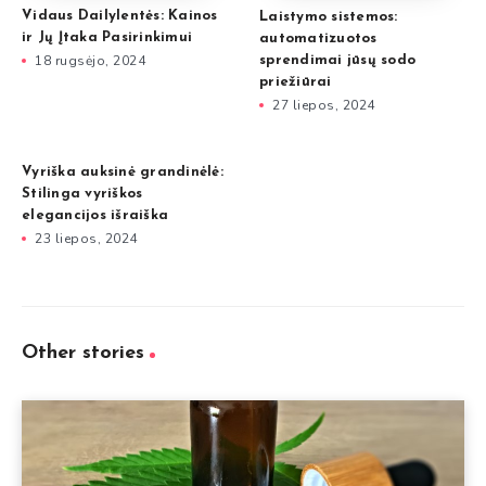
Vidaus Dailylentės: Kainos
Laistymo sistemos:
ir Jų Įtaka Pasirinkimui
automatizuotos
18 rugsėjo, 2024
sprendimai jūsų sodo
priežiūrai
27 liepos, 2024
Vyriška auksinė grandinėlė:
Stilinga vyriškos
elegancijos išraiška
23 liepos, 2024
Other stories