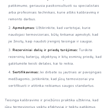
patikimumo, geriausia pasikonsultuoti su specialistais
arba profesiniais technikais, kurie atliks kalibravimą ir
remonto darbus.
Apmokymas:
Užtikrinkite, kad vartotojai, kurie
naudojasi termovizoriais, būtų tinkamai apmokyti, kad
jie žinotų, kaip naudoti įrenginį teisingai ir saugiai.
Rezerviniai dalių ir priedų turėjimas:
Turėkite
rezervinių baterijų, objektyvų ir kitų esminių priedų, kad
galėtumėte keisti detales, kai to reikia.
Sertifikavimas:
Jei dirbate su jautriais ar pavojingais
medžiagomis, įsitikinkite, kad jūsų termovizoriai yra
sertifikuoti ir atitinka reikiamus saugos standartus.
Teisinga kalibravimo ir priežiūros praktika užtikrina, kad
jūsų termovizorius veiktų efektyviai ir teiktų patikimus